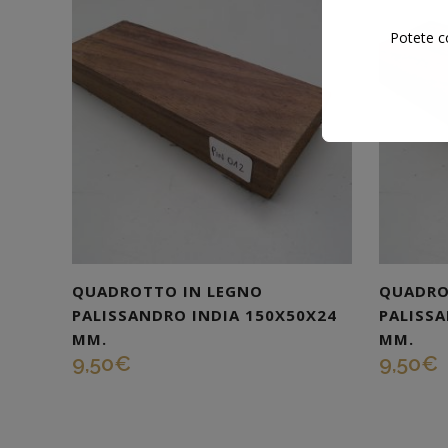
Potete co
QUADROTTO IN LEGNO
QUADRO
PALISSANDRO INDIA 150X50X24
PALISSA
MM.
MM.
9,50
€
9,50
€