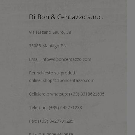
Di Bon & Centazzo s.n.c.
Via Nazario Sauro, 38
33085 Maniago PN
Email:
info@diboncentazzo.com
Per richieste sui prodotti
online:
shop@diboncentazzo.com
Cellulare e whatsup: (+39) 3318622635
Telefono: (+39) 042771238
Fax: (+39) 0427731285
P.I e C.F. 00064440936