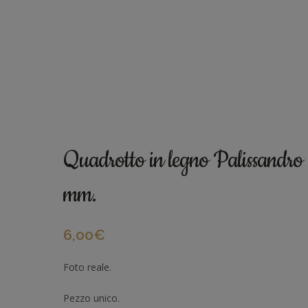
Quadrotto in legno Palissandr
mm.
6,00
€
Foto reale.
Pezzo unico.