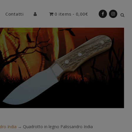
Contatti
0 items
0,00€
dro India
→
Quadrotto in legno Palissandro India