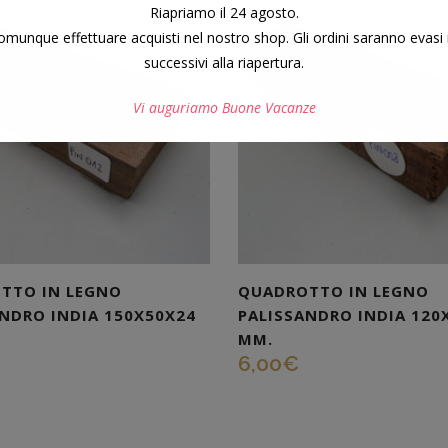
Riapriamo il 24 agosto.
munque effettuare acquisti nel nostro shop. Gli ordini saranno evasi 
successivi alla riapertura.
Vi auguriamo Buone Vacanze
Questo si chiuderà in
7
secondi
TTO IN LEGNO
QUADROTTO IN LEGNO
NDRO INDIA 150X50X24
PALISSANDRO INDIA 120
MM.
6,00
€