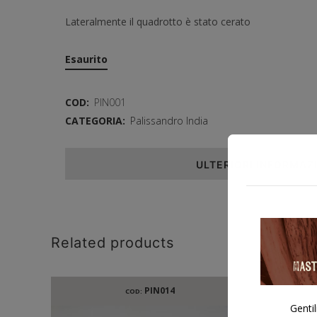
Lateralmente il quadrotto è stato cerato
Esaurito
COD:
PIN001
CATEGORIA:
Palissandro India
ULTERIORI INFORMAZ
Related products
PIN014
COD:
Gentil