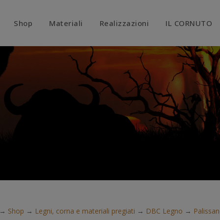
modal-check
Shop
Materiali
Realizzazioni
IL CORNUTO
→
Shop
→
Legni, corna e materiali pregiati
→
DBC Legno
→
Palissan