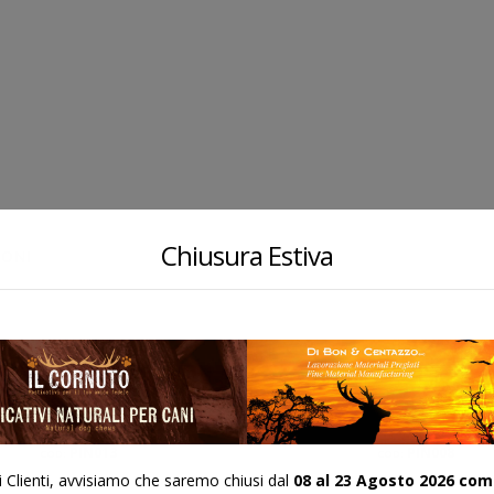
Chiusura Estiva
IONI
PIN013
PIN008
COD:
COD:
i Clienti, avvisiamo che saremo chiusi dal
08 al 23 Agosto 2026 com