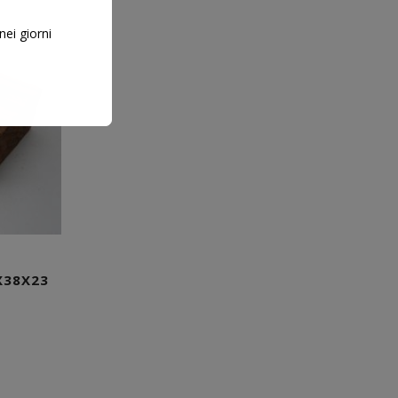
nei giorni
X38X23