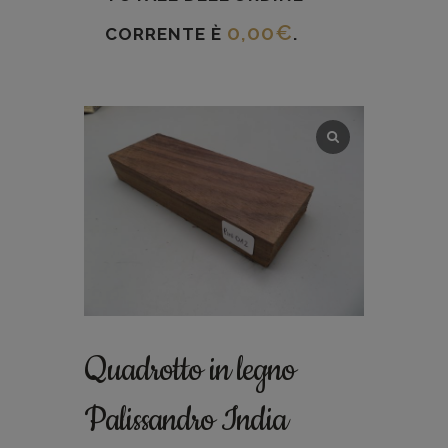
0,00
€
CORRENTE È
.
Quadrotto in legno
Palissandro India