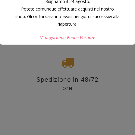
Riapriamo il 24 agosto.
PALISSANDRO INDIA 150X50X24
Potete comunque effettuare acquisti nel nostro
MM.
9,50
€
shop. Gli ordini saranno evasi nei giorni successivi alla
riapertura.
Vi auguriamo Buone Vacanze
Questo si chiuderà in
7
secondi
Spedizione in 48/72
ore