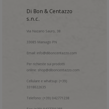
Di Bon & Centazzo
s.n.c.
Via Nazario Sauro, 38
33085 Maniago PN
Email:
info@diboncentazzo.com
Per richieste sui prodotti
online:
shop@diboncentazzo.com
Cellulare e whatsup: (+39)
3318622635
Telefono: (+39) 042771238
Fax: (+39) 0427731285