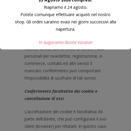
Riapriamo il 24 agosto.
Potete comunque effettuare acquisti nel nostro
Natura facoltativa del conferimento
shop. Gli ordini saranno evasi nei giorni successivi alla
dei dati
riapertura.
Escludendo i dati impliciti di navigazione,
Vi auguriamo Buone Vacanze
l’utente decide liberamente di fornire i dati
personali per newsletter, registrazione, e-
commerce, contatti ed altri servizi Il
Questo si chiuderà in
6
secondi
mancato conferimento può comportare
l’impossibilità di usufruire di tali servizi.
Conferimento facoltativo dei cookie e
cancellazione di essi
L’accettazione dei cookie è facoltativa da
parte dell’utente, che può configurare il suo
client (browser) per rifiutarli. In questo caso