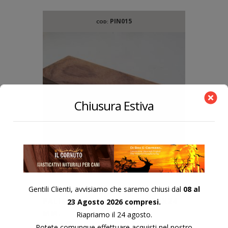
PIN015
COD:
Chiusura Estiva
QUADROTTO IN LEGNO
Gentili Clienti, avvisiamo che saremo chiusi dal
08 al
PALISSANDRO INDIA 150X50X24
23 Agosto 2026 compresi.
MM.
Riapriamo il 24 agosto.
9,50
€
Potete comunque effettuare acquisti nel nostro