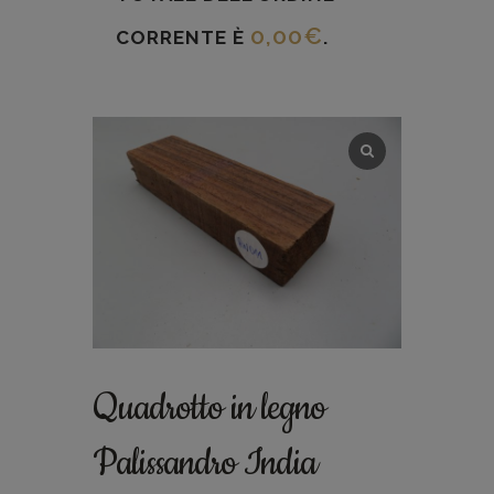
0,00
€
CORRENTE È
.
Quadrotto in legno
Palissandro India