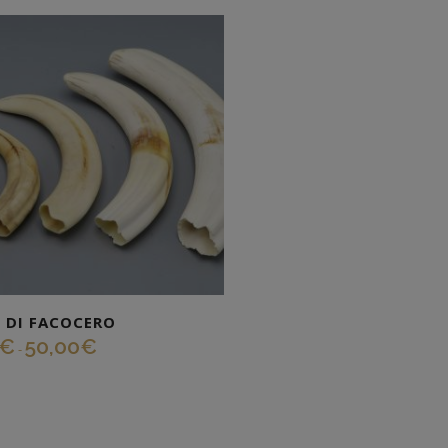
 DI FACOCERO
€
50,00
€
-