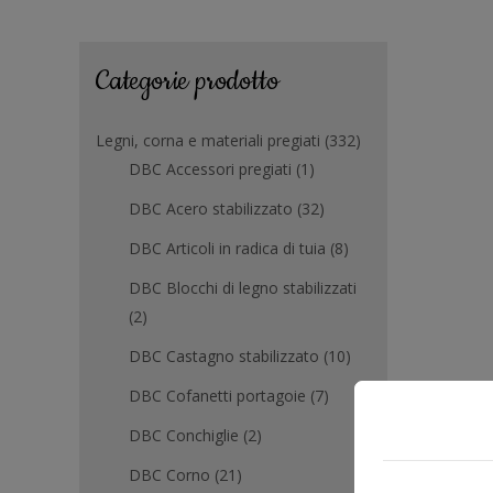
Categorie prodotto
Legni, corna e materiali pregiati
(332)
DBC Accessori pregiati
(1)
DBC Acero stabilizzato
(32)
DBC Articoli in radica di tuia
(8)
DBC Blocchi di legno stabilizzati
(2)
DBC Castagno stabilizzato
(10)
DBC Cofanetti portagoie
(7)
DBC Conchiglie
(2)
DBC Corno
(21)