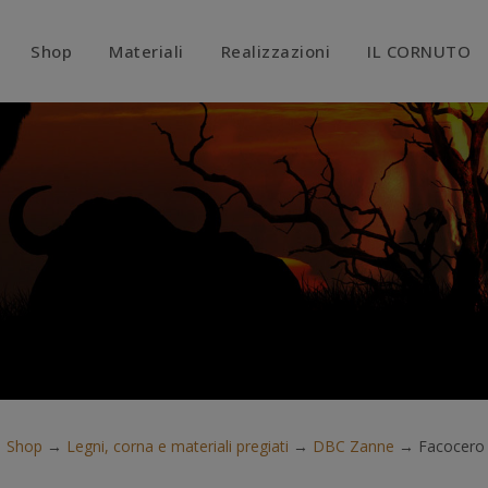
modal-check
Shop
Materiali
Realizzazioni
IL CORNUTO
→
Shop
→
Legni, corna e materiali pregiati
→
DBC Zanne
→
Facocero