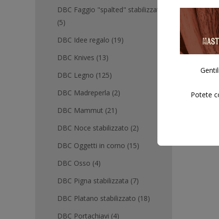
DBC Faggio "spalted" stabilizzato
(5)
DBC Idee regalo
(19)
DBC Knives
(13)
Gentil
DBC Legno
(125)
DBC Madreperla
(2)
Potete co
DBC Mammut
(21)
DBC Noce stabilizzato
(2)
DBC Oggetti in corno
(15)
DBC Osso
(4)
DBC Pigna stabilizzata
(7)
DBC Platano stabilizzato
(18)
DBC Portachiavi
(4)