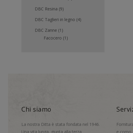
DBC Resina
(9)
DBC Taglieri in legno
(4)
DBC Zanne
(1)
Facocero
(1)
Chi siamo
Servi
La nostra Ditta è stata fondata nel 1946.
Fornitur
Una vita lunga, giunta alla terza
e corno.