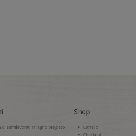
zi
Shop
a di semilavorati in legno pregiato
Carrello
Checkout