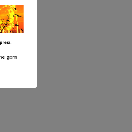
presi.
nei giorni