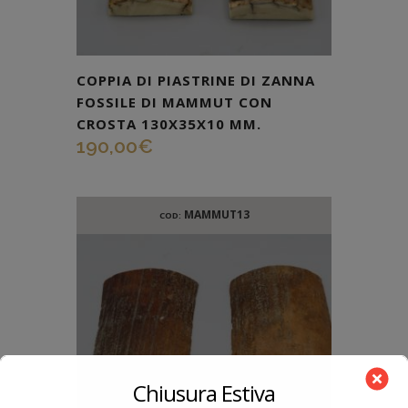
COPPIA DI PIASTRINE DI ZANNA
FOSSILE DI MAMMUT CON
CROSTA 130X35X10 MM.
190,00
€
MAMMUT13
COD:
Chiusura Estiva