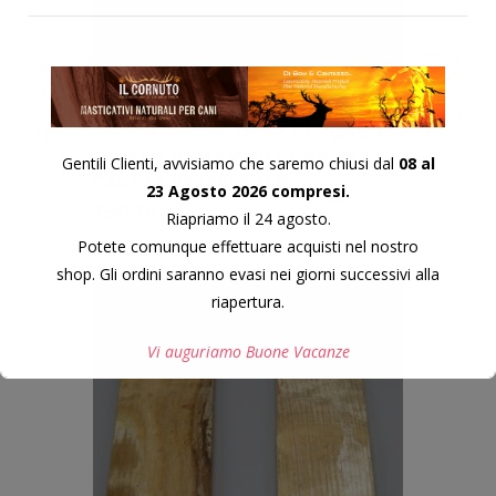
COPPIA DI PIASTRINE DI ZANNA
FOSSILE DI MAMMUT CON
Gentili Clienti, avvisiamo che saremo chiusi dal
08 al
CROSTA 90X40X8 MM.
23 Agosto 2026 compresi.
150,00
€
Riapriamo il 24 agosto.
Potete comunque effettuare acquisti nel nostro
shop. Gli ordini saranno evasi nei giorni successivi alla
MAMMUT12
COD:
riapertura.
Vi auguriamo Buone Vacanze
Questo si chiuderà in
6
secondi