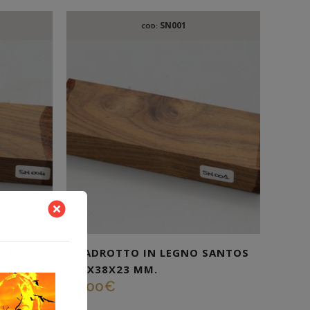
SN001
COD:
SANTOS
QUADROTTO IN LEGNO SANTOS
120X38X23 MM.
10,00
€