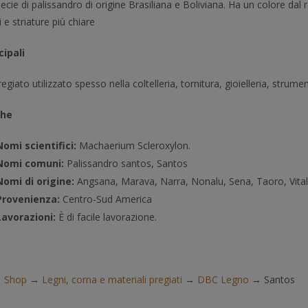
ecie di palissandro di origine Brasiliana e Boliviana. Ha un colore dal 
 e striature più chiare
cipali
giato utilizzato spesso nella coltelleria, tornitura, gioielleria, strumen
che
Nomi scientifici:
Machaerium Scleroxylon.
Nomi comuni:
Palissandro santos, Santos
Nomi di origine:
Angsana, Marava, Narra, Nonalu, Sena, Taoro, Vitali
Provenienza:
Centro-Sud America
Lavorazioni:
È di facile lavorazione.
→
Shop
→
Legni, corna e materiali pregiati
→
DBC Legno
→
Santos