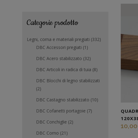
Categorie prodotto
Legni, corna e materiali pregiati
(332)
DBC Accessori pregiati
(1)
DBC Acero stabilizzato
(32)
DBC Articoli in radica di tuia
(8)
DBC Blocchi di legno stabilizzati
(2)
DBC Castagno stabilizzato
(10)
DBC Cofanetti portagoie
(7)
QUADR
120X3
DBC Conchiglie
(2)
10,00
DBC Corno
(21)