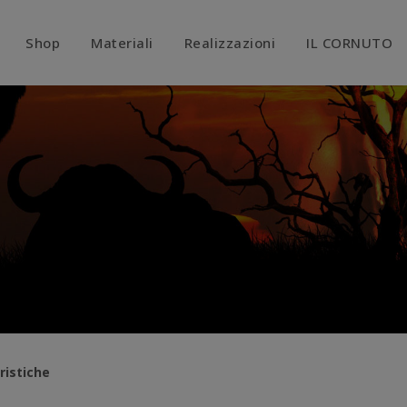
modal-check
Shop
Materiali
Realizzazioni
IL CORNUTO
ristiche