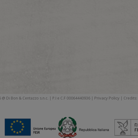
Privacy Policy
 @ Di Bon & Centazzo s.n.c. | P.I e C.F 00064440936 |
| Credits: