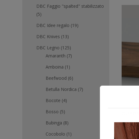
DBC Faggio "spalted" stabilizzato
(5)
DBC Idee regalo
(19)
DBC Knives
(13)
DBC Legno
(125)
Amaranth
(7)
Amboina
(1)
Beefwood
(6)
Betulla Nordica
(7)
Bocote
(4)
Bosso
(5)
QUADR
120X3
Bubinga
(8)
10,00
Cocobolo
(1)