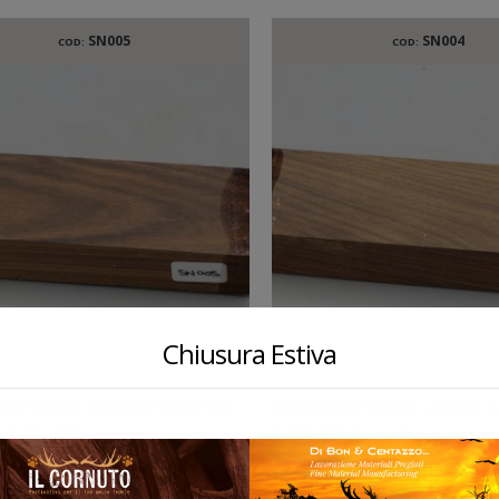
SN005
SN004
COD:
COD:
Chiusura Estiva
OTTO IN LEGNO SANTOS
QUADROTTO IN LEGNO 
8X23 MM.
120X38X23 MM.
€
10,00
€