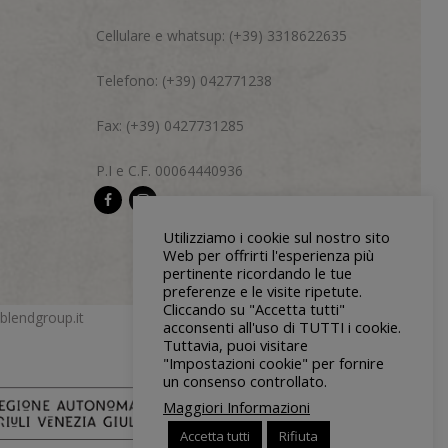
Cellulare e whatsup: (+39) 3318622635
Telefono: (+39) 042771238
Fax: (+39) 0427731285
P.I e C.F. 00064440936
Utilizziamo i cookie sul nostro sito
Web per offrirti l'esperienza più
pertinente ricordando le tue
preferenze e le visite ripetute.
Cliccando su "Accetta tutti"
blendgroup.it
acconsenti all'uso di TUTTI i cookie.
Tuttavia, puoi visitare
"Impostazioni cookie" per fornire
un consenso controllato.
Maggiori Informazioni
Accetta tutti
Rifiuta