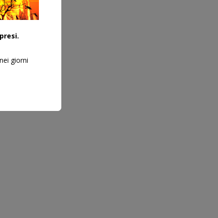
presi.
nei giorni