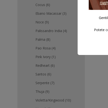
Cocus
(6)
Ebano Macassar
(3)
Gentil
Noce
(9)
Potete co
Palissandro India
(4)
Palma
(8)
Pao Rosa
(4)
Pink Ivory
(1)
Redheart
(6)
Santos
(6)
Serpente
(7)
Thuja
(9)
Violetta/Kingwood
(10)