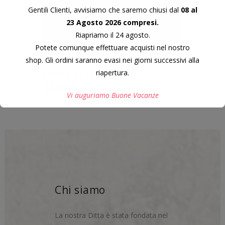
Gentili Clienti, avvisiamo che saremo chiusi dal
08 al
23 Agosto 2026 compresi.
Riapriamo il 24 agosto.
Potete comunque effettuare acquisti nel nostro
shop. Gli ordini saranno evasi nei giorni successivi alla
riapertura.
CORNA DI IMPALA
33,00
€
Vi auguriamo Buone Vacanze
Questo si chiuderà in
7
secondi
Chi siamo
La nostra Ditta è stata fondata nel