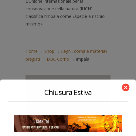
L’
Unione internazionale per la
conservazione della natura
(IUCN)
classifica l’impala come «
specie a rischio
minimo
»
Home
→
Shop
→
Legni, corna e materiali
pregiati
→
DBC Corno
→
Impala
IMPALA
COD:
Chiusura Estiva