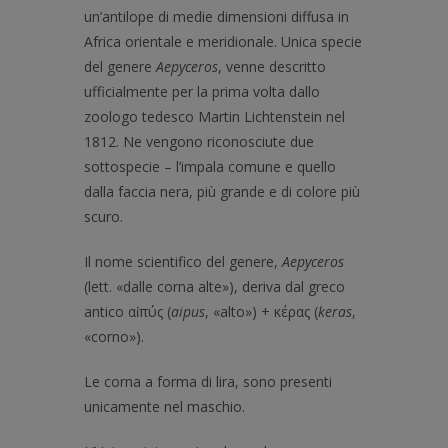
un’
antilope
di medie dimensioni diffusa in
Africa orientale
e
meridionale
.
Unica specie
del
genere
Aepyceros
, venne descritto
ufficialmente per la prima volta dallo
zoologo tedesco
Martin Lichtenstein
nel
1812. Ne vengono riconosciute due
sottospecie
– l’impala comune e quello
dalla faccia nera, più grande e di colore più
scuro.
Il
nome scientifico
del
genere
,
Aepyceros
(lett. «dalle corna alte»), deriva dal
greco
antico
αἰπύς (
aipus
, «alto») + κέρας (
keras
,
«corno»).
Le
corna
a forma di
lira
, sono presenti
unicamente nel maschio.