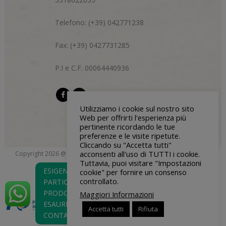
Telefono: (+39) 042771238
Fax: (+39) 0427731285
P.I e C.F. 00064440936
Utilizziamo i cookie sul nostro sito
Web per offrirti l'esperienza più
pertinente ricordando le tue
preferenze e le visite ripetute.
Cliccando su "Accetta tutti"
acconsenti all'uso di TUTTI i cookie.
Copyright 2026 @ Di Bon & Centazzo s.n.c. | P.I e C.F 00064440936 |
Tuttavia, puoi visitare "Impostazioni
blendgroup.it
Privacy Policy
| Credits:
ESIGENZE
cookie" per fornire un consenso
controllato.
PARTICOLARI O
PRODOTTO
Maggiori Informazioni
ESAURITO?
Accetta tutti
Rifiuta
CONTATTACI!!