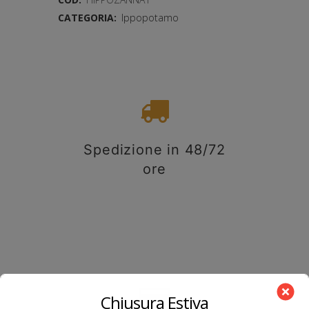
CATEGORIA:
Ippopotamo
Spedizione in 48/72
ore
Chiusura Estiva