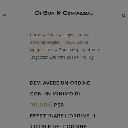
modal-check
Home
→
Shop
→
Legni, corna e
materiali pregiati
→
DBC Zanne
→
Ippopotamo
→
Zanna di ippopotamo
lunghezza 200 mm. peso 0,165 Kg.
DEVI AVERE UN ORDINE
CON UN MINIMO DI
30,00
€
PER
EFFETTUARE L'ORDINE, IL
TOTALE DELL'ORDINE