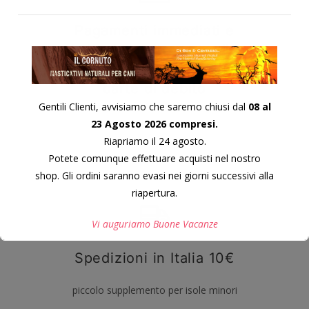
Pagamenti immediati e
sicuri tramite carte di
credito, prepagate e
carte di debito
Gentili Clienti, avvisiamo che saremo chiusi dal
08 al
23 Agosto 2026 compresi.
Riapriamo il 24 agosto.
Potete comunque effettuare acquisti nel nostro
shop. Gli ordini saranno evasi nei giorni successivi alla
riapertura.
Vi auguriamo Buone Vacanze
Spedizioni in Italia 10€
Questo si chiuderà in
7
secondi
piccolo supplemento per isole minori