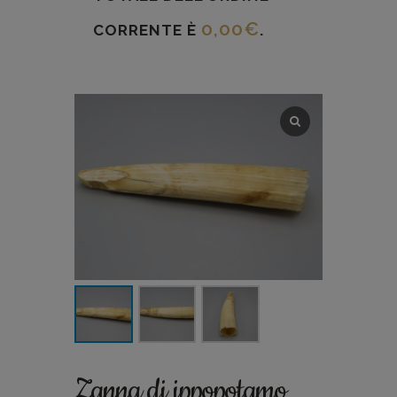
0,00
€
CORRENTE È
.
Zanna di ippopotamo