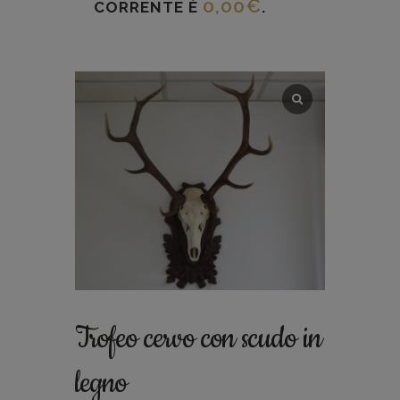
0,00
€
CORRENTE È
.
Trofeo cervo con scudo in
legno