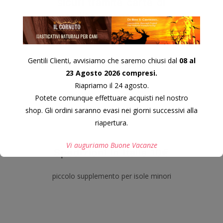
sicuri tramite carte di
credito, prepagate e
carte di debito
Gentili Clienti, avvisiamo che saremo chiusi dal
08 al
23 Agosto 2026 compresi.
Riapriamo il 24 agosto.
Potete comunque effettuare acquisti nel nostro
shop. Gli ordini saranno evasi nei giorni successivi alla
riapertura.
Vi auguriamo Buone Vacanze
Spedizioni in Italia 10€
piccolo supplemento per isole minori
Questo si chiuderà in
7
secondi