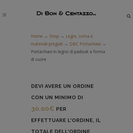
modal-check
Home
→
Shop
→
Legni, corna e
materiali pregiati
→
DBC Portachiavi
→
Portachiavi in legno di padouk a forma
di cuore
DEVI AVERE UN ORDINE
CON UN MINIMO DI
30,00
€
PER
EFFETTUARE L'ORDINE, IL
TOTALE DELL'ORDINE