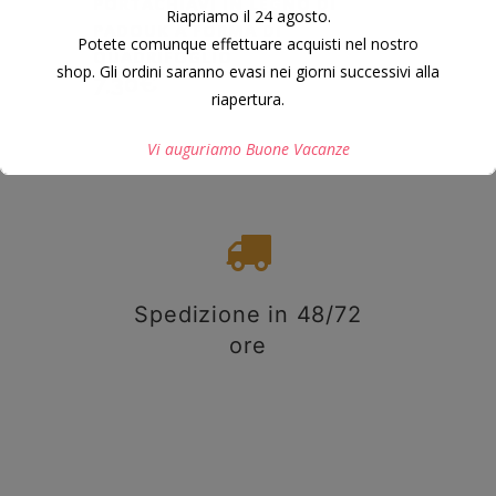
PORTACHIAVI IN LEGNO DI
Riapriamo il 24 agosto.
PADOUK A FORMA DI
Potete comunque effettuare acquisti nel nostro
QUADRIFOGLIO
shop. Gli ordini saranno evasi nei giorni successivi alla
7,30
€
riapertura.
Vi auguriamo Buone Vacanze
Questo si chiuderà in
7
secondi
Spedizione in 48/72
ore