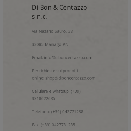
Di Bon & Centazzo
s.n.c.
Via Nazario Sauro, 38
33085 Maniago PN
Email:
info@diboncentazzo.com
Per richieste sui prodotti
online:
shop@diboncentazzo.com
Cellulare e whatsup: (+39)
3318622635
Telefono: (+39) 042771238
Fax: (+39) 0427731285