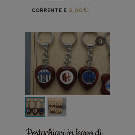
0,00
€
CORRENTE È
.
Portachiavi in legno di