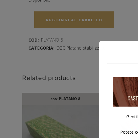
AGGIUNGI AL CARRELLO
COD:
PLATANO 6
CATEGORIA:
DBC Platano stabilizzato
Related products
PLATANO 8
COD:
Gentil
Potete co