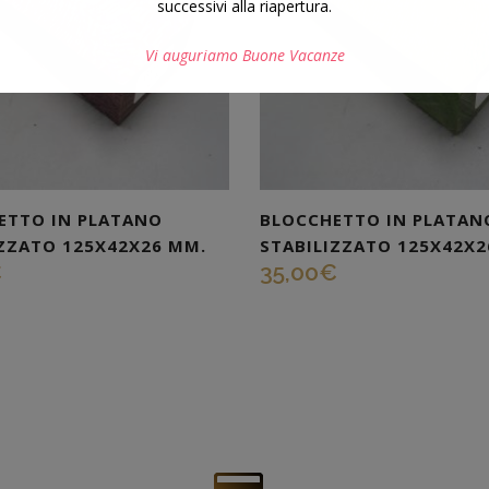
successivi alla riapertura.
Vi auguriamo Buone Vacanze
Questo si chiuderà in
7
secondi
ETTO IN PLATANO
BLOCCHETTO IN PLATAN
IZZATO 125X42X26 MM.
STABILIZZATO 125X42X2
€
35,00
€