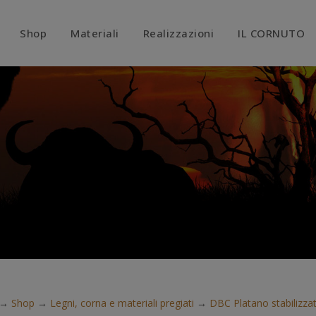
modal-check
Shop
Materiali
Realizzazioni
IL CORNUTO
→
Shop
→
Legni, corna e materiali pregiati
→
DBC Platano stabilizza