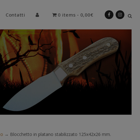
Contatti
0 items
0,00€
to
→
Blocchetto in platano stabilizzato 125x42x26 mm.