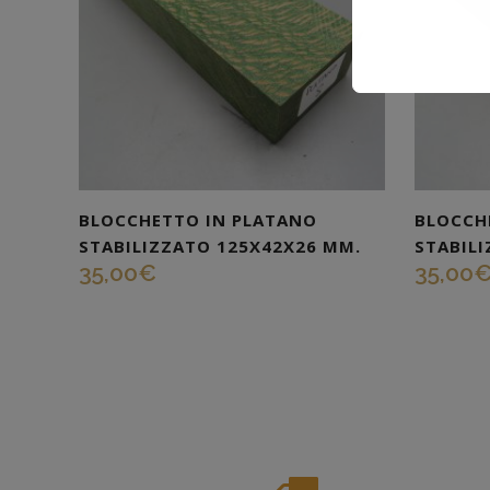
BLOCCHETTO IN PLATANO
BLOCCH
STABILIZZATO 125X42X26 MM.
STABIL
35,00
€
35,00