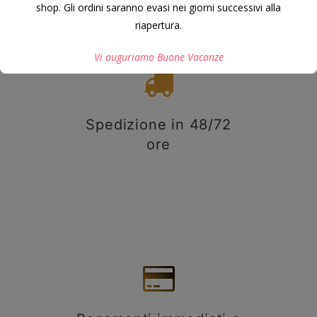
shop. Gli ordini saranno evasi nei giorni successivi alla
riapertura.
Vi auguriamo Buone Vacanze
Questo si chiuderà in
7
secondi
Spedizione in 48/72
ore