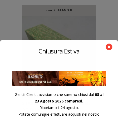
PLATANO 8
COD:
Chiusura Estiva
Gentili Clienti, avvisiamo che saremo chiusi dal
08 al
BLOCCHETTO IN PLATANO
23 Agosto 2026 compresi.
STABILIZZATO 125X42X26 MM.
Riapriamo il 24 agosto.
35,00
€
Potete comunque effettuare acquisti nel nostro