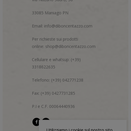
33085 Maniago PN
Email:
info@diboncentazzo.com
Per richieste sui prodotti
online:
shop@diboncentazzo.com
Cellulare e whatsup: (+39)
3318622635
Telefono: (+39) 042771238
Fax: (+39) 0427731285
P.I e C.F. 00064440936
Utilizziamo i cookie sul nostro sito