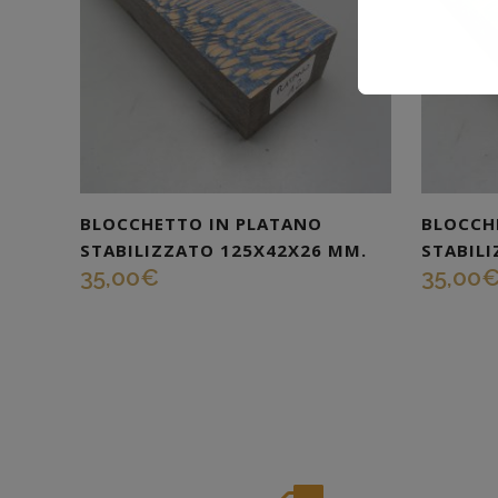
BLOCCHETTO IN PLATANO
BLOCCH
STABILIZZATO 125X42X26 MM.
STABIL
35,00
€
35,00