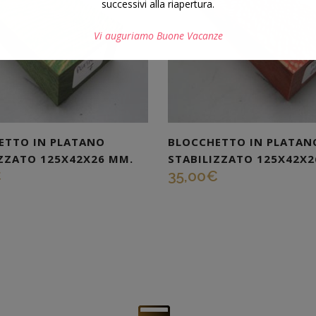
successivi alla riapertura.
Vi auguriamo Buone Vacanze
Questo si chiuderà in
7
secondi
ETTO IN PLATANO
BLOCCHETTO IN PLATAN
IZZATO 125X42X26 MM.
STABILIZZATO 125X42X2
€
35,00
€