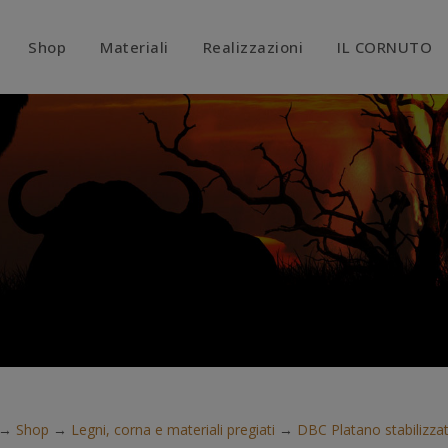
modal-check
Shop
Materiali
Realizzazioni
IL CORNUTO
→
Shop
→
Legni, corna e materiali pregiati
→
DBC Platano stabilizza