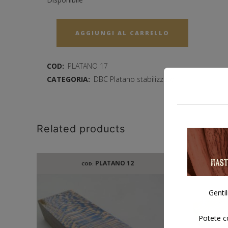
AGGIUNGI AL CARRELLO
COD:
PLATANO 17
CATEGORIA:
DBC Platano stabilizzato
Related products
PLATANO 12
COD:
Gentil
Potete co