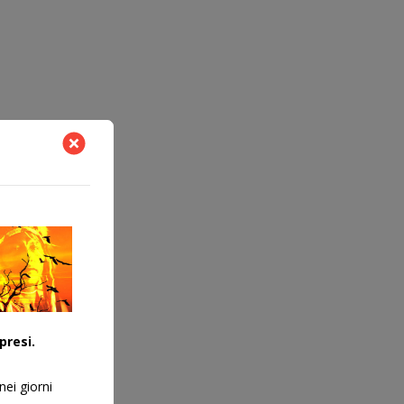
presi.
nei giorni