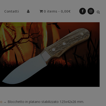
Contatti
0 items
0,00€
to
→
Blocchetto in platano stabilizzato 125x42x26 mm.