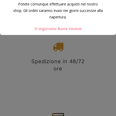
120X38X23 MM.
Potete comunque effettuare acquisti nel nostro
27,00
€
shop. Gli ordini saranno evasi nei giorni successivi alla
riapertura.
Vi auguriamo Buone Vacanze
Questo si chiuderà in
7
secondi
Spedizione in 48/72
ore