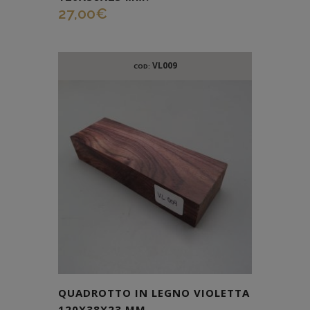
27,00
€
VL009
COD:
QUADROTTO IN LEGNO VIOLETTA
120X38X23 MM.