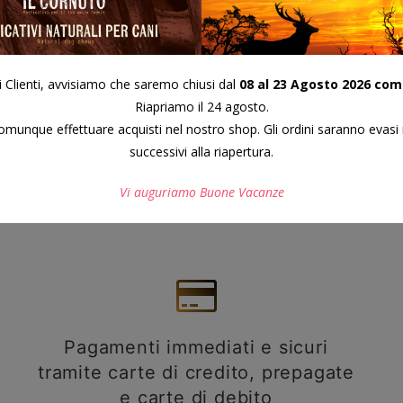
i Clienti, avvisiamo che saremo chiusi dal
08 al 23 Agosto 2026 com
Riapriamo il 24 agosto.
munque effettuare acquisti nel nostro shop. Gli ordini saranno evasi 
successivi alla riapertura.
Vi auguriamo Buone Vacanze
Questo si chiuderà in
7
secondi
Pagamenti immediati e sicuri
tramite carte di credito, prepagate
e carte di debito