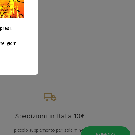
presi.
nei giorni
Spedizioni in Italia 10€
piccolo supplemento per isole minori
ESIGENZE