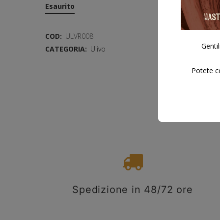
Esaurito
COD:
ULVR008
Gentil
CATEGORIA:
Ulivo
Potete co
Spedizione in 48/72 ore