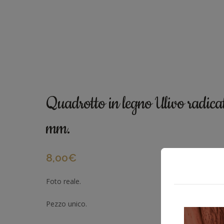
Quadrotto in legno Ulivo radi
mm.
8,00
€
Foto reale.
Pezzo unico.