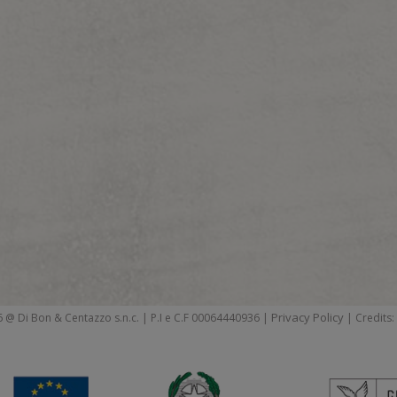
Privacy Policy
 @ Di Bon & Centazzo s.n.c. | P.I e C.F 00064440936 |
| Credits: