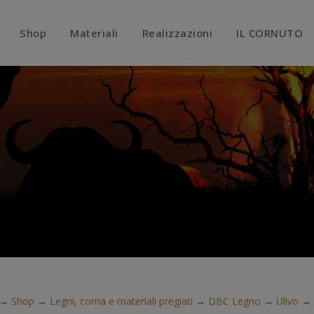
modal-check
Shop
Materiali
Realizzazioni
IL CORNUTO
→
Shop
→
Legni, corna e materiali pregiati
→
DBC Legno
→
Ulivo
→