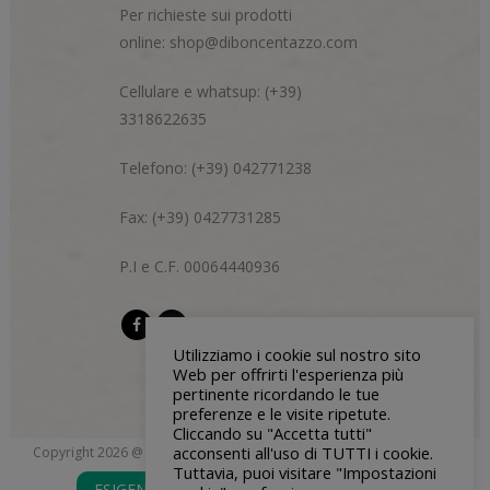
Per richieste sui prodotti
online:
shop@diboncentazzo.com
Cellulare e whatsup: (+39)
3318622635
Telefono: (+39) 042771238
Fax: (+39) 0427731285
P.I e C.F. 00064440936
Utilizziamo i cookie sul nostro sito
Web per offrirti l'esperienza più
pertinente ricordando le tue
preferenze e le visite ripetute.
Cliccando su "Accetta tutti"
acconsenti all'uso di TUTTI i cookie.
Copyright 2026 @ Di Bon & Centazzo s.n.c. | P.I e C.F 00064440936 |
Tuttavia, puoi visitare "Impostazioni
blendgroup.it
Privacy Policy
| Credits: