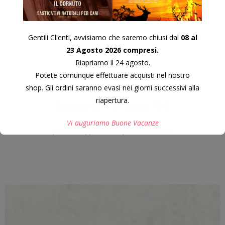
Gentili Clienti, avvisiamo che saremo chiusi dal
08 al
23 Agosto 2026 compresi.
Riapriamo il 24 agosto.
Potete comunque effettuare acquisti nel nostro
shop. Gli ordini saranno evasi nei giorni successivi alla
riapertura.
Spedizioni in Italia 10€
Vi auguriamo Buone Vacanze
piccolo supplemento per isole minori
Questo si chiuderà in
7
secondi