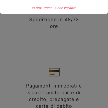
Vi auguriamo Buone Vacanze
Spedizione in 48/72
ore
Questo si chiuderà in
7
secondi
Pagamenti immediati e
sicuri tramite carte di
credito, prepagate e
carte di debito