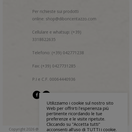
Per richieste sui prodotti
online:
shop@diboncentazzo.com
Cellulare e whatsup: (+39)
3318622635
Telefono: (+39) 042771238
Fax: (+39) 0427731285
P.I e C.F. 00064440936
Utilizziamo i cookie sul nostro sito
Web per offrirti l'esperienza più
pertinente ricordando le tue
preferenze e le visite ripetute.
Cliccando su "Accetta tutti"
acconsenti all'uso di TUTTI i cookie.
Copyright 2026 @ Di Bon & Centazzo s.n.c. | P.I e C.F 00064440936 |