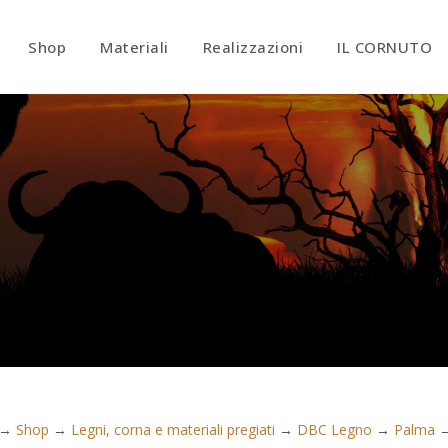
Shop
Materiali
Realizzazioni
IL CORNUTO
→
Shop
→
Legni, corna e materiali pregiati
→
DBC Legno
→
Palma