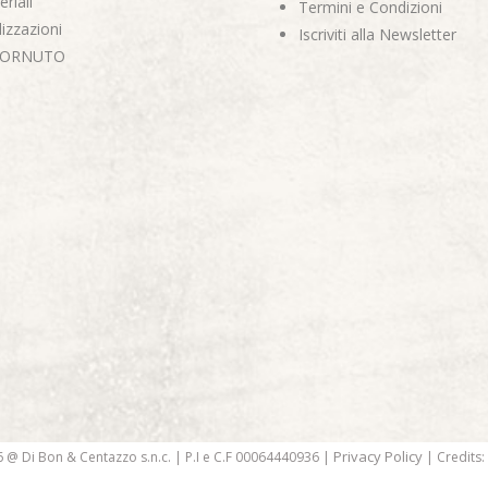
riali
Termini e Condizioni
izzazioni
Iscriviti alla Newsletter
CORNUTO
Privacy Policy
 @ Di Bon & Centazzo s.n.c. | P.I e C.F 00064440936 |
| Credits: