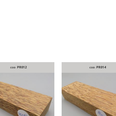
PR012
PR014
COD:
COD: