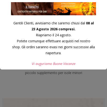
carte di debito
Gentili Clienti, avvisiamo che saremo chiusi dal
08 al
23 Agosto 2026 compresi.
Riapriamo il 24 agosto.
Potete comunque effettuare acquisti nel nostro
shop. Gli ordini saranno evasi nei giorni successivi alla
riapertura.
Spedizioni in Italia 10€
Vi auguriamo Buone Vacanze
piccolo supplemento per isole minori
Questo si chiuderà in
7
secondi