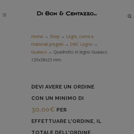
modal-check
Home
→
Shop
→
Legni, corna e
materiali pregiati
→
DBC Legno
→
Guaiaco
→
Quadrotto in legno Guaiaco
120x38x23 mm.
DEVI AVERE UN ORDINE
CON UN MINIMO DI
30,00
€
PER
EFFETTUARE L'ORDINE, IL
TOTALE DELL'ORDINE