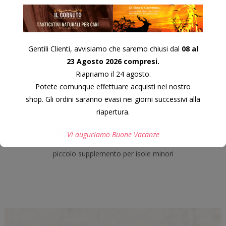
carte di debito
Gentili Clienti, avvisiamo che saremo chiusi dal
08 al
23 Agosto 2026 compresi.
Riapriamo il 24 agosto.
Potete comunque effettuare acquisti nel nostro
shop. Gli ordini saranno evasi nei giorni successivi alla
riapertura.
Spedizioni in Italia 10€
Vi auguriamo Buone Vacanze
piccolo supplemento per isole minori
Questo si chiuderà in
7
secondi