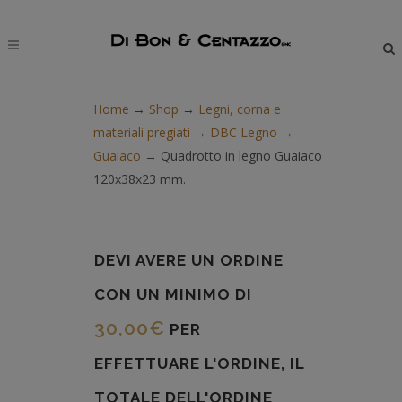
modal-check
Home
→
Shop
→
Legni, corna e
materiali pregiati
→
DBC Legno
→
Guaiaco
→
Quadrotto in legno Guaiaco
120x38x23 mm.
DEVI AVERE UN ORDINE
CON UN MINIMO DI
30,00
€
PER
EFFETTUARE L'ORDINE, IL
TOTALE DELL'ORDINE