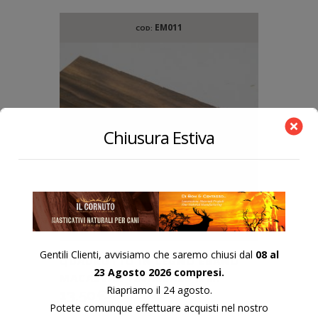
EM011
COD:
Chiusura Estiva
Gentili Clienti, avvisiamo che saremo chiusi dal
08 al
QUADROTTO IN LEGNO EBANO
23 Agosto 2026 compresi.
MACASSAR 120X38X23 MM.
Riapriamo il 24 agosto.
13,50
€
Potete comunque effettuare acquisti nel nostro