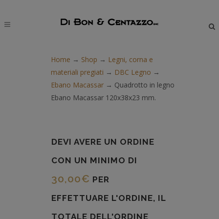
modal-check
Home
→
Shop
→
Legni, corna e
materiali pregiati
→
DBC Legno
→
Ebano Macassar
→
Quadrotto in legno
Ebano Macassar 120x38x23 mm.
DEVI AVERE UN ORDINE
CON UN MINIMO DI
30,00
€
PER
EFFETTUARE L'ORDINE, IL
TOTALE DELL'ORDINE