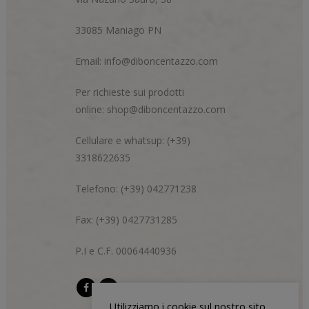
33085 Maniago PN
Email:
info@diboncentazzo.com
Per richieste sui prodotti
online:
shop@diboncentazzo.com
Cellulare e whatsup: (+39)
3318622635
Telefono: (+39) 042771238
Fax: (+39) 0427731285
P.I e C.F. 00064440936
Utilizziamo i cookie sul nostro sito