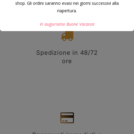
shop. Gli ordini saranno evasi nei giorni successivi alla
riapertura.
Vi auguriamo Buone Vacanze
Questo si chiuderà in
7
secondi
Spedizione in 48/72
ore