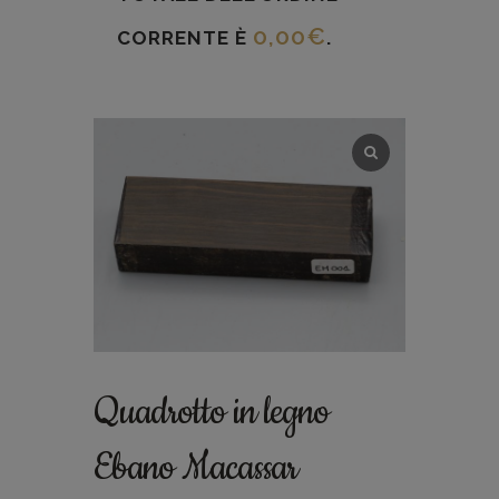
0,00
€
CORRENTE È
.
Quadrotto in legno
Ebano Macassar