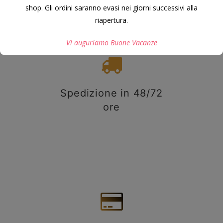
shop. Gli ordini saranno evasi nei giorni successivi alla
riapertura.
Vi auguriamo Buone Vacanze
Questo si chiuderà in
7
secondi
Spedizione in 48/72
ore