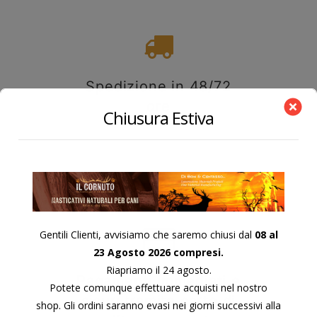
Spedizione in 48/72
ore
Chiusura Estiva
Gentili Clienti, avvisiamo che saremo chiusi dal
08 al
23 Agosto 2026 compresi.
Riapriamo il 24 agosto.
Pagamenti immediati e
Potete comunque effettuare acquisti nel nostro
sicuri tramite carte di
shop. Gli ordini saranno evasi nei giorni successivi alla