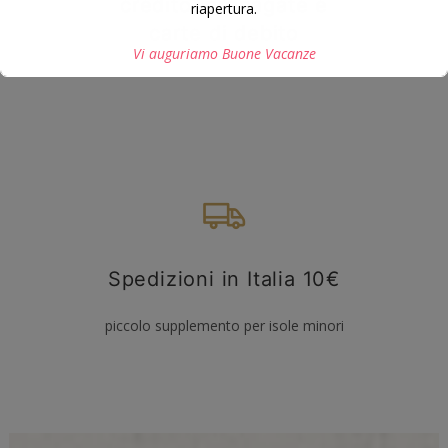
credito, prepagate e
riapertura.
carte di debito
Vi auguriamo Buone Vacanze
Questo si chiuderà in
16
secondi
Spedizioni in Italia 10€
piccolo supplemento per isole minori