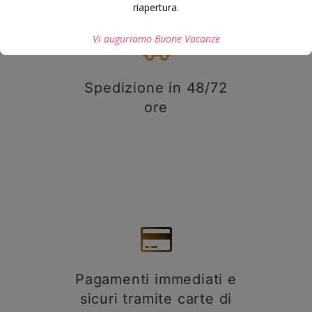
riapertura.
Vi auguriamo Buone Vacanze
Spedizione in 48/72
Questo si chiuderà in
7
secondi
ore
Pagamenti immediati e
sicuri tramite carte di