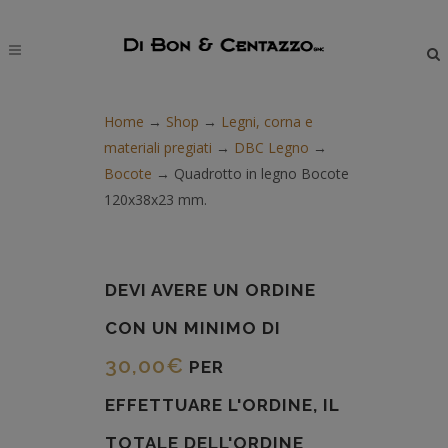
modal-check
Home
→
Shop
→
Legni, corna e
materiali pregiati
→
DBC Legno
→
Bocote
→
Quadrotto in legno Bocote
120x38x23 mm.
DEVI AVERE UN ORDINE
CON UN MINIMO DI
30,00
€
PER
EFFETTUARE L'ORDINE, IL
TOTALE DELL'ORDINE