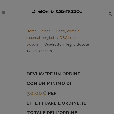
modal-check
Home
→
Shop
→
Legni, corna e
materiali pregiati
→
DBC Legno
→
Bocote
→
Quadrotto in legno Bocote
120x38x23 mm.
DEVI AVERE UN ORDINE
CON UN MINIMO DI
30,00
€
PER
EFFETTUARE L'ORDINE, IL
TOTALE DELL'ORDINE