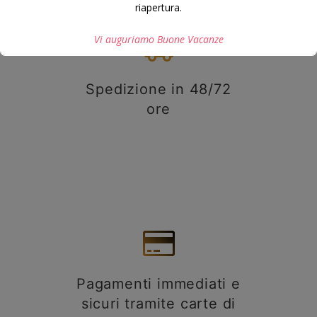
riapertura.
Vi auguriamo Buone Vacanze
Spedizione in 48/72
Questo si chiuderà in
7
secondi
ore
Pagamenti immediati e
sicuri tramite carte di