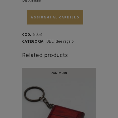
Disponibile
AGGIUNGI AL CARRELLO
COD:
G053
CATEGORIA:
DBC Idee regalo
Related products
M050
COD: