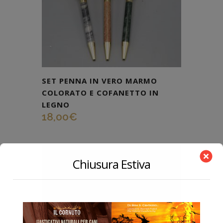
SET PENNA IN VERO MARMO
COLORATO E COFANETTO IN
LEGNO
18,00
€
SETPENNAMATITA1
COD:
Chiusura Estiva