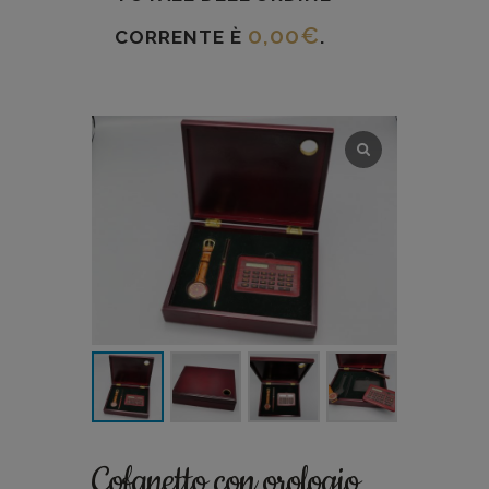
0,00
€
CORRENTE È
.
Cofanetto con orologio,