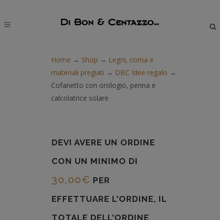
modal-check
Home
→
Shop
→
Legni, corna e
materiali pregiati
→
DBC Idee regalo
→
Cofanetto con orologio, penna e
calcolatrice solare
DEVI AVERE UN ORDINE
CON UN MINIMO DI
30,00
€
PER
EFFETTUARE L'ORDINE, IL
TOTALE DELL'ORDINE