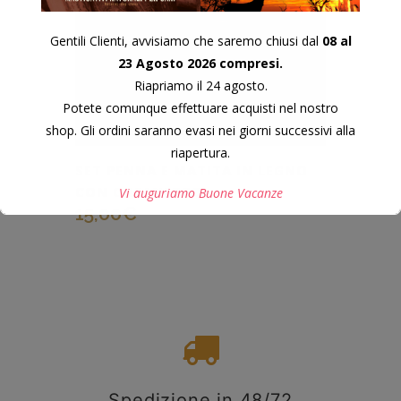
Gentili Clienti, avvisiamo che saremo chiusi dal
08 al
23 Agosto 2026 compresi.
Riapriamo il 24 agosto.
Potete comunque effettuare acquisti nel nostro
shop. Gli ordini saranno evasi nei giorni successivi alla
riapertura.
SET PENNA E MATITA IN LEGNO
CON COFANETTO
Vi auguriamo Buone Vacanze
15,00
€
Questo si chiuderà in
7
secondi
Spedizione in 48/72