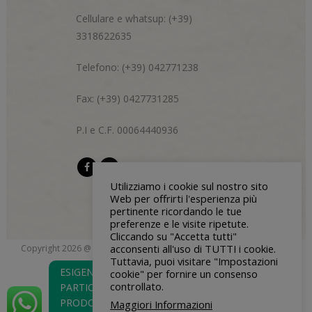
Cellulare e whatsup: (+39)
3318622635
Telefono: (+39) 042771238
Fax: (+39) 0427731285
P.I e C.F. 00064440936
Utilizziamo i cookie sul nostro sito
Web per offrirti l'esperienza più
pertinente ricordando le tue
preferenze e le visite ripetute.
Cliccando su "Accetta tutti"
acconsenti all'uso di TUTTI i cookie.
Copyright 2026 @ Di Bon & Centazzo s.n.c. | P.I e C.F 00064440936 |
Tuttavia, puoi visitare "Impostazioni
blendgroup.it
Privacy Policy
| Credits:
ESIGENZE
cookie" per fornire un consenso
controllato.
PARTICOLARI O
PRODOTTO
Maggiori Informazioni