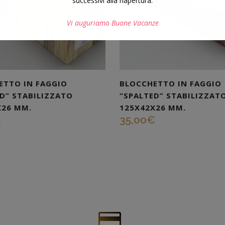
successivi alla riapertura.
Vi auguriamo Buone Vacanze
Questo si chiuderà in
7
secondi
ETTO IN FAGGIO
BLOCCHETTO IN FAGGIO
D” STABILIZZATO
“SPALTED” STABILIZZAT
X26 MM.
125X42X26 MM.
€
35,00
€