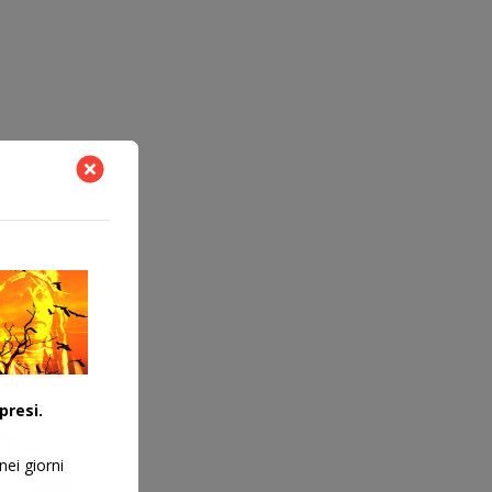
presi.
nei giorni