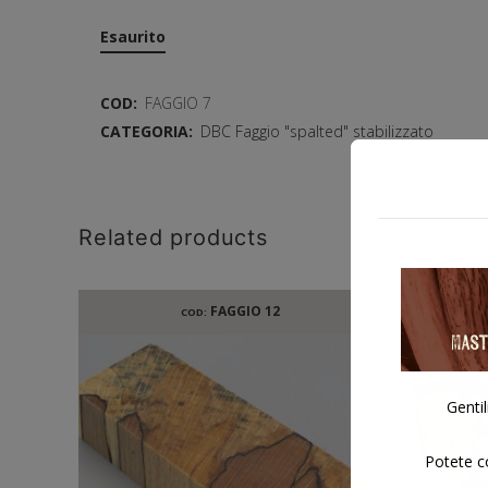
Esaurito
COD:
FAGGIO 7
CATEGORIA:
DBC Faggio "spalted" stabilizzato
Related products
FAGGIO 12
COD:
Gentil
Potete co