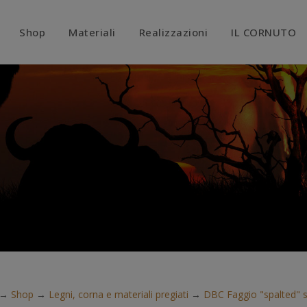
modal-check
Shop
Materiali
Realizzazioni
IL CORNUTO
→
Shop
→
Legni, corna e materiali pregiati
→
DBC Faggio "spalted" s