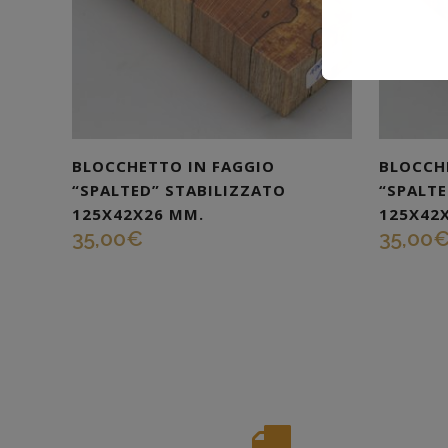
BLOCCHETTO IN FAGGIO
BLOCCH
“SPALTED” STABILIZZATO
“SPALTE
125X42X26 MM.
125X42
35,00
€
35,00