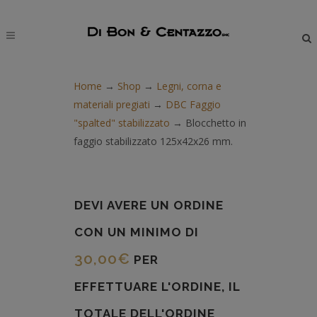
modal-check
Home
→
Shop
→
Legni, corna e
materiali pregiati
→
DBC Faggio
"spalted" stabilizzato
→
Blocchetto in
faggio stabilizzato 125x42x26 mm.
DEVI AVERE UN ORDINE
CON UN MINIMO DI
30,00
€
PER
EFFETTUARE L'ORDINE, IL
TOTALE DELL'ORDINE