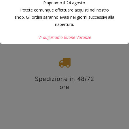
Riapriamo il 24 agosto.
“SPALTED” STABILIZZATO
Potete comunque effettuare acquisti nel nostro
125X42X26 MM.
shop. Gli ordini saranno evasi nei giorni successivi alla
35,00
€
riapertura.
Vi auguriamo Buone Vacanze
Questo si chiuderà in
7
secondi
Spedizione in 48/72
ore