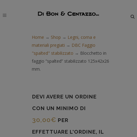
modal-check
Home
→
Shop
→
Legni, corna e
materiali pregiati
→
DBC Faggio
"spalted" stabilizzato
→
Blocchetto in
faggio “spalted” stabilizzato 125x42x26
mm.
DEVI AVERE UN ORDINE
CON UN MINIMO DI
30,00
€
PER
EFFETTUARE L'ORDINE, IL