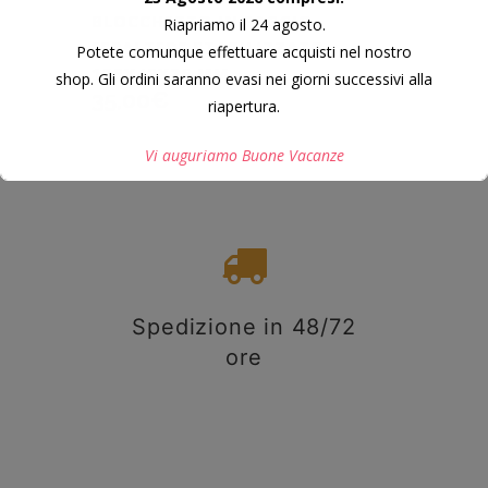
BLOCCHETTO IN FAGGIO
Riapriamo il 24 agosto.
“SPALTED” STABILIZZATO
Potete comunque effettuare acquisti nel nostro
125X42X26 MM.
shop. Gli ordini saranno evasi nei giorni successivi alla
35,00
€
riapertura.
Vi auguriamo Buone Vacanze
Questo si chiuderà in
7
secondi
Spedizione in 48/72
ore