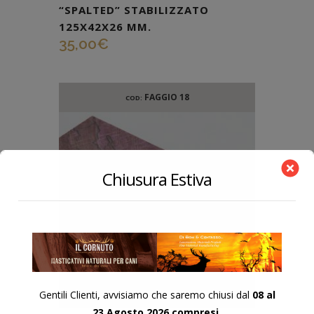
“SPALTED” STABILIZZATO
125X42X26 MM.
35,00
€
FAGGIO 18
COD:
Chiusura Estiva
Gentili Clienti, avvisiamo che saremo chiusi dal
08 al
23 Agosto 2026 compresi.