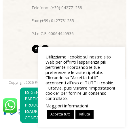
Telefono: (+39) 042771238
Fax: (+39) 0427731285
P.I e C.F. 00064440936
Utilizziamo i cookie sul nostro sito
Web per offrirti l'esperienza più
pertinente ricordando le tue
preferenze e le visite ripetute.
Cliccando su "Accetta tutti"
acconsenti all'uso di TUTTI i cookie.
Copyright 2026 @ Di Bon & Centazzo s.n.c. | P.I e C.F 00064440936 |
Tuttavia, puoi visitare "Impostazioni
blendgroup.it
Privacy Policy
| Credits:
ESIGENZE
cookie" per fornire un consenso
controllato.
PARTICOLARI O
PRODOTTO
Maggiori Informazioni
ESAURITO?
Accetta tutti
Rifiuta
CONTATTACI!!