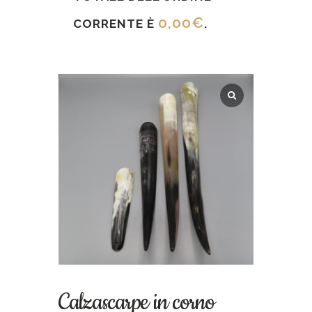
0,00
€
CORRENTE È
.
Calzascarpe in corno