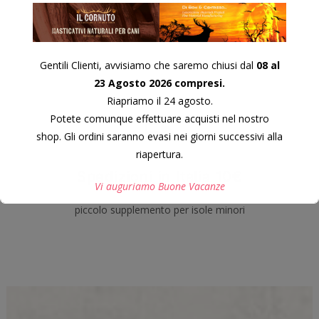
carte di debito
Gentili Clienti, avvisiamo che saremo chiusi dal
08 al
23 Agosto 2026 compresi.
Riapriamo il 24 agosto.
Potete comunque effettuare acquisti nel nostro
shop. Gli ordini saranno evasi nei giorni successivi alla
riapertura.
Spedizioni in Italia 10€
Vi auguriamo Buone Vacanze
piccolo supplemento per isole minori
Questo si chiuderà in
8
secondi