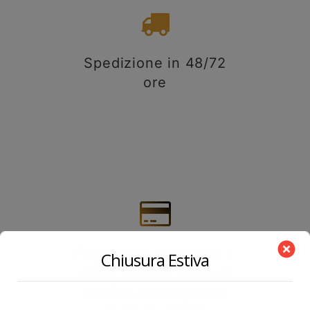
Spedizione in 48/72
ore
Pagamenti immediati e
Chiusura Estiva
sicuri tramite carte di
credito, prepagate e