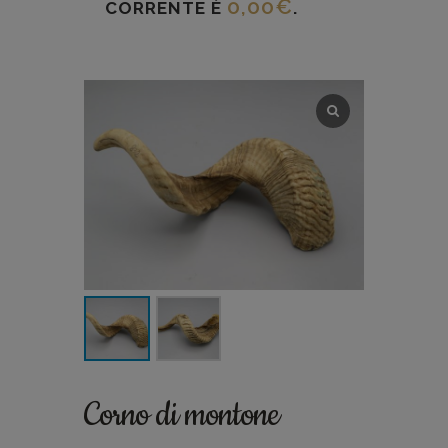
0,00
€
CORRENTE È
.
Corno di montone