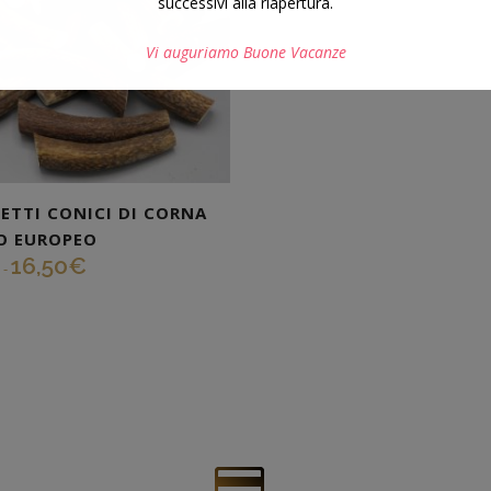
successivi alla riapertura.
Vi auguriamo Buone Vacanze
Questo si chiuderà in
7
secondi
ETTI CONICI DI CORNA
O EUROPEO
16,50
€
-