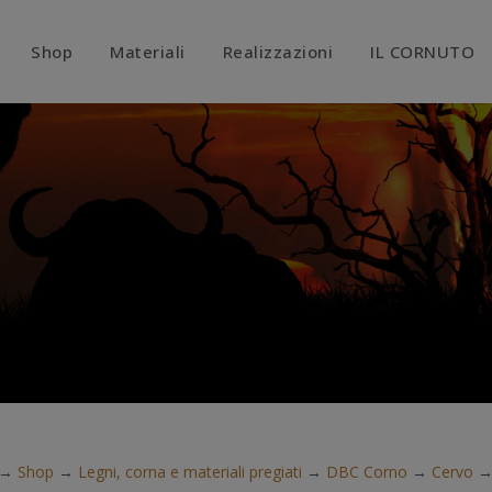
modal-check
Shop
Materiali
Realizzazioni
IL CORNUTO
→
Shop
→
Legni, corna e materiali pregiati
→
DBC Corno
→
Cervo