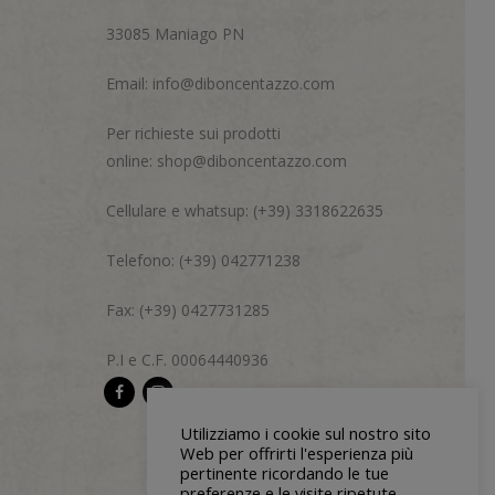
33085 Maniago PN
Email:
info@diboncentazzo.com
Per richieste sui prodotti
online:
shop@diboncentazzo.com
Cellulare e whatsup: (+39) 3318622635
Telefono: (+39) 042771238
Fax: (+39) 0427731285
P.I e C.F. 00064440936
Utilizziamo i cookie sul nostro sito
Web per offrirti l'esperienza più
pertinente ricordando le tue
preferenze e le visite ripetute.