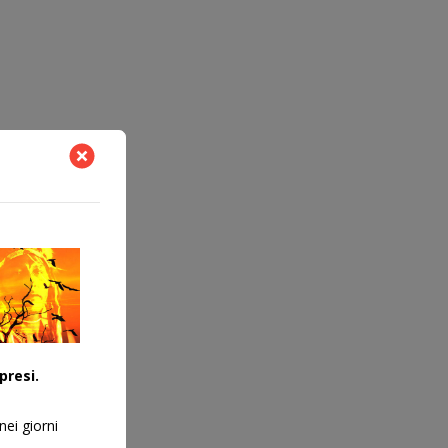
presi.
nei giorni