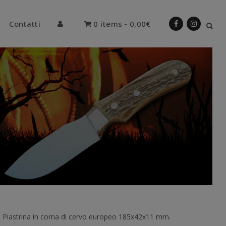
Contatti
0 items
0,00€
→
Piastrina in corna di cervo europeo 185x42x11 mm.