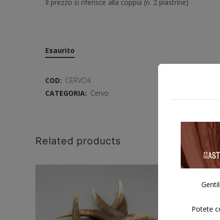
Il prezzo si riferisce alla coppia (n. 2 piastrine)
Esaurito
COD:
CERVO4
CATEGORIA:
Cervo
Related products
Gentil
Potete co