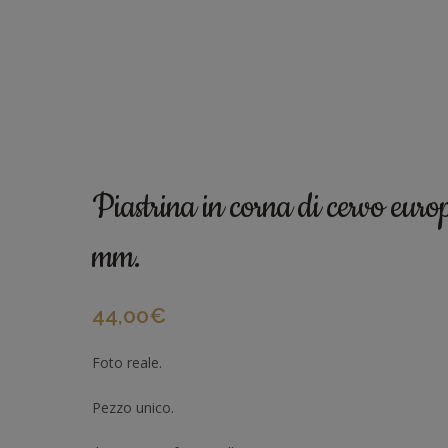
Piastrina in corna di cervo eur
mm.
44,00
€
Foto reale.
Pezzo unico.