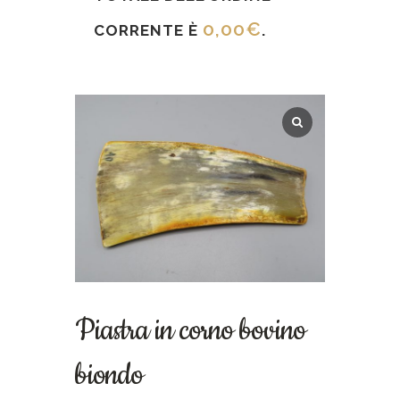
0,00
€
CORRENTE È
.
Piastra in corno bovino
biondo