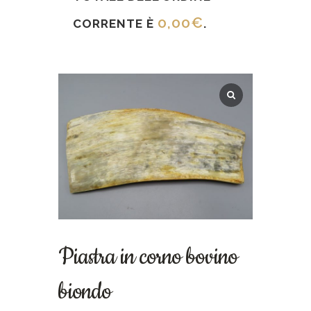
0,00
€
CORRENTE È
.
Piastra in corno bovino
biondo