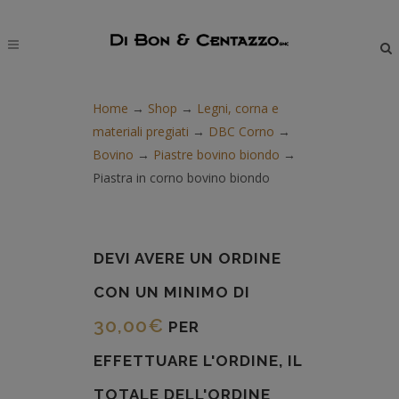
modal-check
Home
→
Shop
→
Legni, corna e
materiali pregiati
→
DBC Corno
→
Bovino
→
Piastre bovino biondo
→
Piastra in corno bovino biondo
DEVI AVERE UN ORDINE
CON UN MINIMO DI
30,00
€
PER
EFFETTUARE L'ORDINE, IL
TOTALE DELL'ORDINE