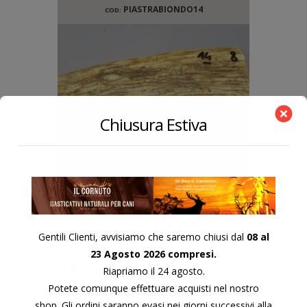
PIASTRABIONDO14
COD:
Chiusura Estiva
PIASTRA IN CORNO BOVINO
Gentili Clienti, avvisiamo che saremo chiusi dal
08 al
BIONDO
23 Agosto 2026 compresi.
8,00
€
Riapriamo il 24 agosto.
Potete comunque effettuare acquisti nel nostro
shop. Gli ordini saranno evasi nei giorni successivi alla