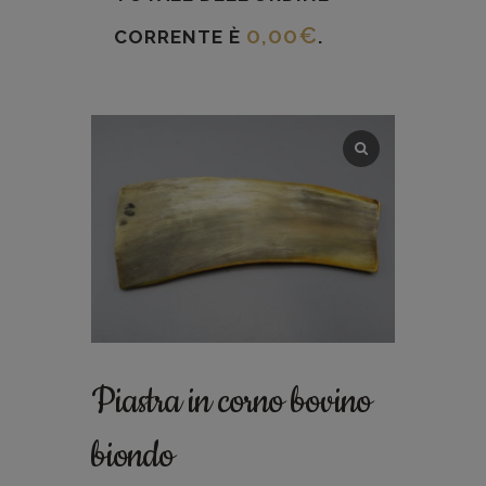
0,00
€
CORRENTE È
.
Piastra in corno bovino
biondo