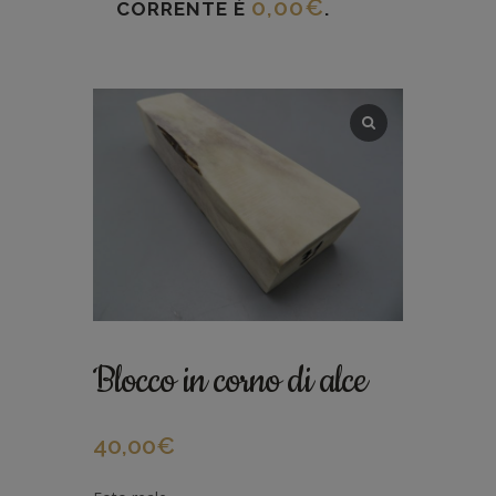
0,00
€
CORRENTE È
.
Blocco in corno di alce
40,00
€