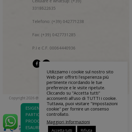
Cellulare e whatsup: (+39)
3318622635
Telefono: (+39) 042771238
Fax: (+39) 0427731285
P.I e C.F. 00064440936
Utilizziamo i cookie sul nostro sito
Web per offrirti l'esperienza più
pertinente ricordando le tue
preferenze e le visite ripetute.
Cliccando su "Accetta tutti"
acconsenti all'uso di TUTTI i cookie.
Copyright 2026 @ Di Bon & Centazzo s.n.c. | P.I e C.F 00064440936 |
Tuttavia, puoi visitare "Impostazioni
blendgroup.it
Privacy Policy
| Credits:
ESIGENZE
cookie" per fornire un consenso
controllato.
PARTICOLARI O
PRODOTTO
Maggiori Informazioni
ESAURITO?
Accetta tutti
Rifiuta