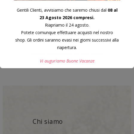
Gentili Clienti, avvisiamo che saremo chiusi dal
08 al
23 Agosto 2026 compresi.
Riapriamo il 24 agosto.
Potete comunque effettuare acquisti nel nostro
Spedizioni in Italia 10€
shop. Gli ordini saranno evasi nei giorni successivi alla
riapertura.
piccolo supplemento per isole minori
Vi auguriamo Buone Vacanze
Questo si chiuderà in
7
secondi
Chi siamo