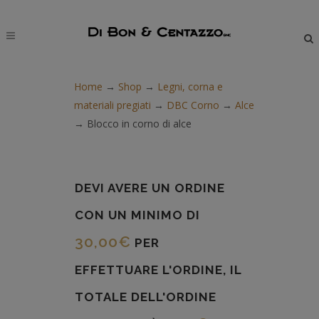
modal-check
Home
→
Shop
→
Legni, corna e
materiali pregiati
→
DBC Corno
→
Alce
→
Blocco in corno di alce
DEVI AVERE UN ORDINE
CON UN MINIMO DI
30,00
€
PER
EFFETTUARE L'ORDINE, IL
TOTALE DELL'ORDINE