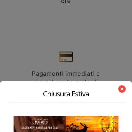
ore
Pagamenti immediati e
sicuri tramite carte di
credito, prepagate e
Chiusura Estiva
carte di debito