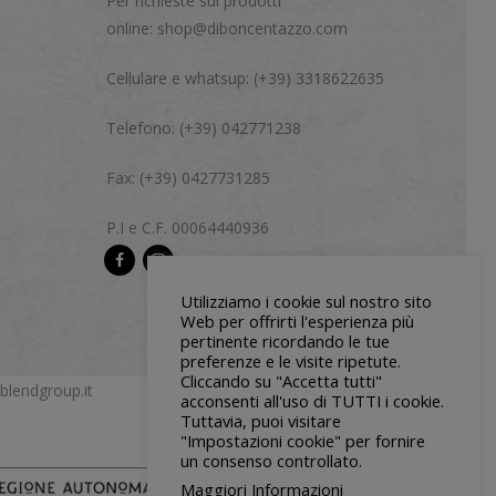
Per richieste sui prodotti
online:
shop@diboncentazzo.com
Cellulare e whatsup: (+39) 3318622635
Telefono: (+39) 042771238
Fax: (+39) 0427731285
P.I e C.F. 00064440936
Utilizziamo i cookie sul nostro sito
Web per offrirti l'esperienza più
pertinente ricordando le tue
preferenze e le visite ripetute.
Cliccando su "Accetta tutti"
blendgroup.it
acconsenti all'uso di TUTTI i cookie.
Tuttavia, puoi visitare
"Impostazioni cookie" per fornire
un consenso controllato.
Maggiori Informazioni