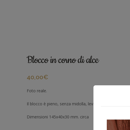
Blocco in corno di alce
40,00
€
Foto reale.
Il blocco è pieno, senza midolla, levigato e sbiancato
Dimensioni 145x40x30 mm. circa