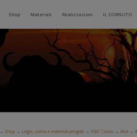
modal-check
Shop
Materiali
Realizzazioni
IL CORNUTO
→
Shop
→
Legni, corna e materiali pregiati
→
DBC Corno
→
Alce
→
B