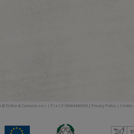
Privacy Policy
 @ Di Bon & Centazzo s.n.c. | P.I e C.F 00064440936 |
| Credits: