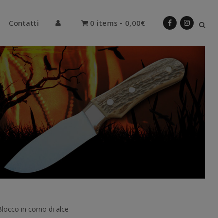
Contatti
0 items
0,00€
locco in corno di alce