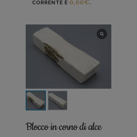
0,00
€
CORRENTE È
.
Blocco in corno di alce