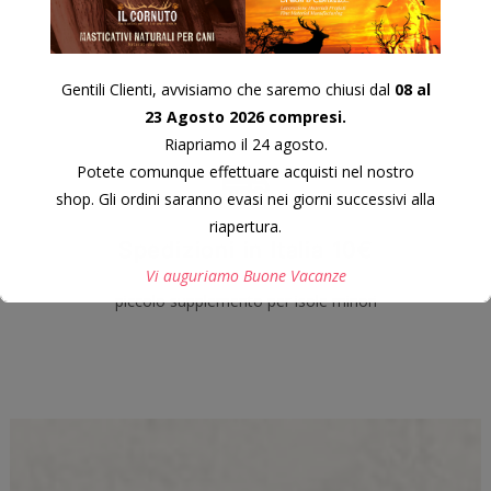
Gentili Clienti, avvisiamo che saremo chiusi dal
08 al
23 Agosto 2026 compresi.
Riapriamo il 24 agosto.
Potete comunque effettuare acquisti nel nostro
shop. Gli ordini saranno evasi nei giorni successivi alla
riapertura.
Spedizioni in Italia 10€
Vi auguriamo Buone Vacanze
piccolo supplemento per isole minori
Questo si chiuderà in
7
secondi