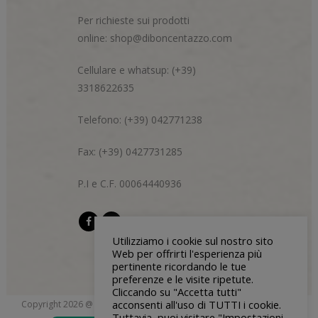
Per richieste sui prodotti
online:
shop@diboncentazzo.com
Cellulare e whatsup: (+39)
3318622635
Telefono: (+39) 042771238
Fax: (+39) 0427731285
P.I e C.F. 00064440936
Utilizziamo i cookie sul nostro sito
Web per offrirti l'esperienza più
pertinente ricordando le tue
preferenze e le visite ripetute.
Cliccando su "Accetta tutti"
acconsenti all'uso di TUTTI i cookie.
Copyright 2026 @ Di Bon & Centazzo s.n.c. | P.I e C.F 00064440936 |
Tuttavia, puoi visitare "Impostazioni