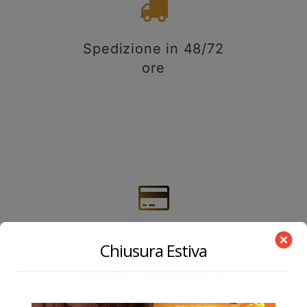
Spedizione in 48/72
ore
Pagamenti immediati e
Chiusura Estiva
sicuri tramite carte di
credito, prepagate e
carte di debito