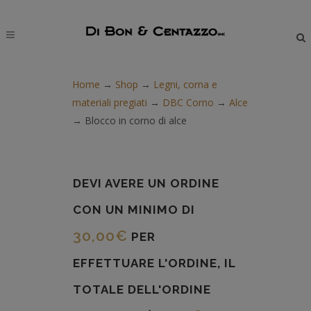
modal-check
Home
→
Shop
→
Legni, corna e
materiali pregiati
→
DBC Corno
→
Alce
→
Blocco in corno di alce
DEVI AVERE UN ORDINE
CON UN MINIMO DI
30,00
€
PER
EFFETTUARE L'ORDINE, IL
TOTALE DELL'ORDINE