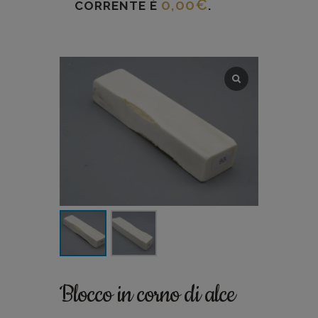
0,00
€
CORRENTE È
.
Blocco in corno di alce