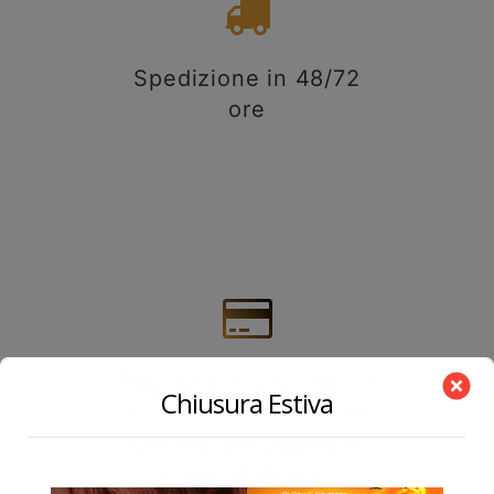
Spedizione in 48/72
ore
Pagamenti immediati e
Chiusura Estiva
sicuri tramite carte di
credito, prepagate e
carte di debito