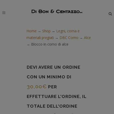
modal-check
Home
→
Shop
→
Legni, corna e
materiali pregiati
→
DBC Corno
→
Alce
→
Blocco in corno di alce
DEVI AVERE UN ORDINE
CON UN MINIMO DI
30,00
€
PER
EFFETTUARE L'ORDINE, IL
TOTALE DELL'ORDINE