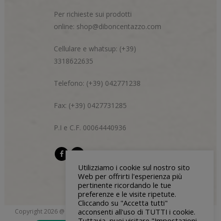
Per richieste sui prodotti
online:
shop@diboncentazzo.com
Cellulare e whatsup: (+39)
3318622635
Telefono: (+39) 042771238
Fax: (+39) 0427731285
P.I e C.F. 00064440936
Utilizziamo i cookie sul nostro sito
Web per offrirti l'esperienza più
pertinente ricordando le tue
preferenze e le visite ripetute.
Cliccando su "Accetta tutti"
acconsenti all'uso di TUTTI i cookie.
Copyright 2026 @ Di Bon & Centazzo s.n.c. | P.I e C.F 00064440936 |
Tuttavia, puoi visitare "Impostazioni