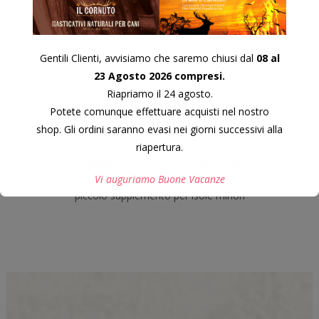
Gentili Clienti, avvisiamo che saremo chiusi dal
08 al
23 Agosto 2026 compresi.
Riapriamo il 24 agosto.
Potete comunque effettuare acquisti nel nostro
shop. Gli ordini saranno evasi nei giorni successivi alla
riapertura.
Spedizioni in Italia 10€
Vi auguriamo Buone Vacanze
piccolo supplemento per isole minori
Questo si chiuderà in
7
secondi