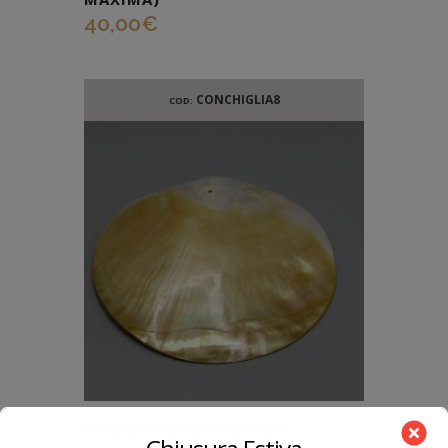
40,00
€
CONCHIGLIA8
COD:
MADREPERLA (PINCTADA