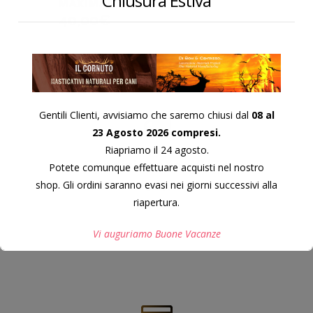
Chiusura Estiva
MAXIMA)
40,00
€
Gentili Clienti, avvisiamo che saremo chiusi dal
08 al
23 Agosto 2026 compresi.
Riapriamo il 24 agosto.
Spedizione in 48/72
Potete comunque effettuare acquisti nel nostro
ore
shop. Gli ordini saranno evasi nei giorni successivi alla
riapertura.
Vi auguriamo Buone Vacanze
Questo si chiuderà in
7
secondi