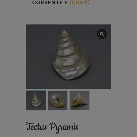
0,00
€
CORRENTE È
.
Tectus Pyramis