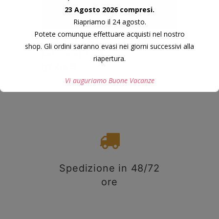
23 Agosto 2026 compresi.
Riapriamo il 24 agosto.
Potete comunque effettuare acquisti nel nostro
OROLOGIO PIRAMIDALE IN
shop. Gli ordini saranno evasi nei giorni successivi alla
RADICA DI TUIA
riapertura.
92,00
€
Vi auguriamo Buone Vacanze
Questo si chiuderà in
7
secondi
Spedizione in 48/72
ore