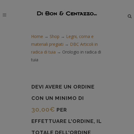
modal-check
Home
→
Shop
→
Legni, corna e
materiali pregiati
→
DBC Articoli in
radica di tuia
→
Orologio in radica di
tuia
DEVI AVERE UN ORDINE
CON UN MINIMO DI
30,00
€
PER
EFFETTUARE L'ORDINE, IL
TOTALE DELL'ORDINE