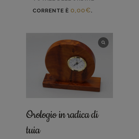
0,00
€
CORRENTE È
.
Orologio in radica di
tuia