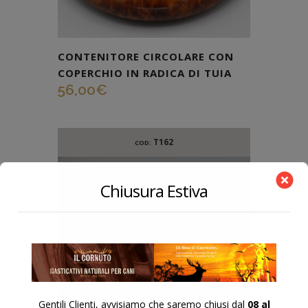
CONTENITORE CIRCOLARE CON
COPERCHIO IN RADICA DI TUIA
56,00
€
T162
COD:
Chiusura Estiva
Gentili Clienti, avvisiamo che saremo chiusi dal
08 al