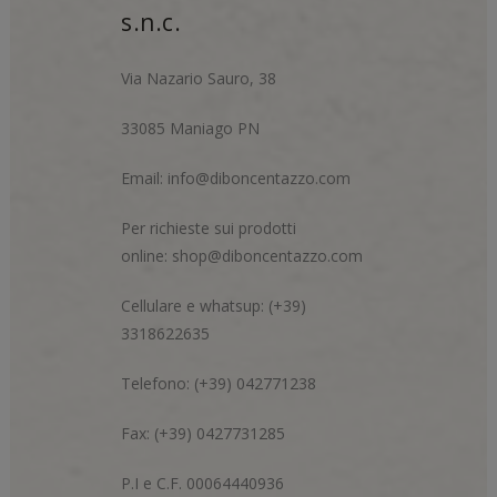
s.n.c.
Via Nazario Sauro, 38
33085 Maniago PN
Email:
info@diboncentazzo.com
Per richieste sui prodotti
online:
shop@diboncentazzo.com
Cellulare e whatsup: (+39)
3318622635
Telefono: (+39) 042771238
Fax: (+39) 0427731285
P.I e C.F. 00064440936