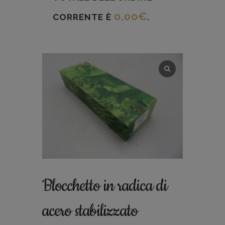
0,00
€
CORRENTE È
.
Blocchetto in radica di
acero stabilizzato