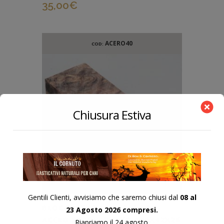
35,00
€
ACERO40
COD:
Chiusura Estiva
Gentili Clienti, avvisiamo che saremo chiusi dal
08 al
BLOCCHETTO IN RADICA DI
23 Agosto 2026 compresi.
ACERO STABILIZZATO 125X42X26
Riapriamo il 24 agosto.