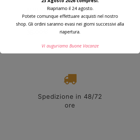
23 Agosto 2026 compresi.
Riapriamo il 24 agosto.
BLOCCHETTO IN RADICA DI
ACERO STABILIZZATO 125X42X26
Potete comunque effettuare acquisti nel nostro
MM.
shop. Gli ordini saranno evasi nei giorni successivi alla
35,00
€
riapertura.
Vi auguriamo Buone Vacanze
Questo si chiuderà in
7
secondi
Spedizione in 48/72
ore