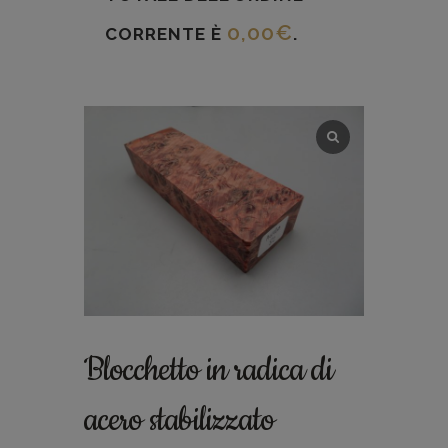
0,00
€
CORRENTE È
.
Blocchetto in radica di
acero stabilizzato