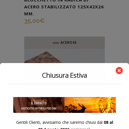
ACERO STABILIZZATO 125X42X26
MM.
35,00
€
ACERO43
COD:
Chiusura Estiva
Gentili Clienti, avvisiamo che saremo chiusi dal
08 al