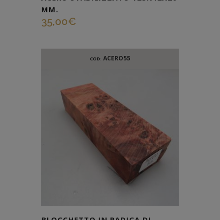
MM.
35,00
€
ACERO55
COD:
BLOCCHETTO IN RADICA DI