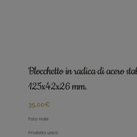
Blocchetto in radica di acero sta
125x42x26 mm.
35,00
€
Foto reale
Prodotto unico