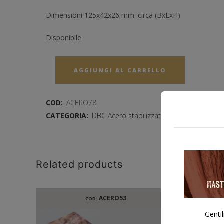
Dimensioni 125x42x26 mm. circa (BxLxH)
Disponibile
AGGIUNGI AL CARRELLO
COD:
ACERO78
CATEGORIA:
DBC Acero stabilizzato
Related products
ACERO53
COD:
Gentil