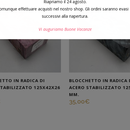
Riapriamo il 24 agosto.
munque effettuare acquisti nel nostro shop. Gli ordini saranno evasi 
successivi alla riapertura.
Vi auguriamo Buone Vacanze
Questo si chiuderà in
6
secondi
TTO IN RADICA DI
BLOCCHETTO IN RADICA 
STABILIZZATO 125X42X26
ACERO STABILIZZATO 12
MM.
€
35,00
€