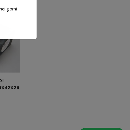
nei giorni
DI
5X42X26