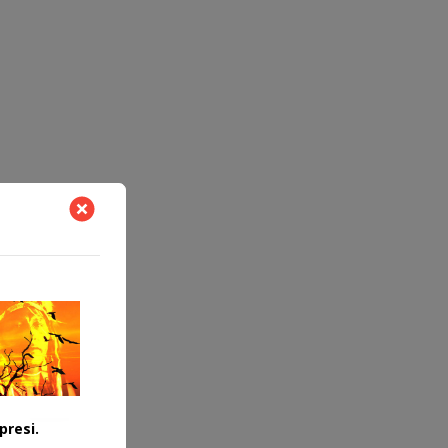
presi.