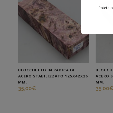
Potete co
BLOCCHETTO IN RADICA DI
BLOCCHE
ACERO STABILIZZATO 125X42X26
ACERO 
MM.
MM.
35,00
€
35,00