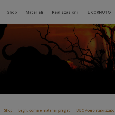
modal-check
Shop
Materiali
Realizzazioni
IL CORNUTO
→
Shop
→
Legni, corna e materiali pregiati
→
DBC Acero stabilizzato