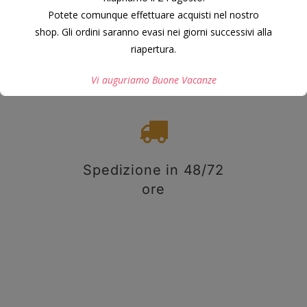
MM.
Potete comunque effettuare acquisti nel nostro
35,00
€
shop. Gli ordini saranno evasi nei giorni successivi alla
riapertura.
Vi auguriamo Buone Vacanze
Questo si chiuderà in
7
secondi
Spedizione in 48/72
ore