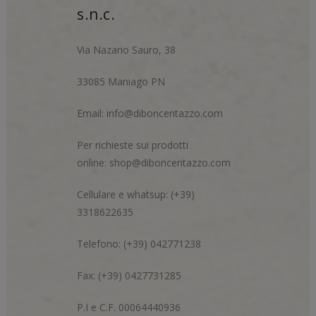
s.n.c.
Via Nazario Sauro, 38
33085 Maniago PN
Email:
info@diboncentazzo.com
Per richieste sui prodotti
online:
shop@diboncentazzo.com
Cellulare e whatsup: (+39)
3318622635
Telefono: (+39) 042771238
Fax: (+39) 0427731285
P.I e C.F. 00064440936