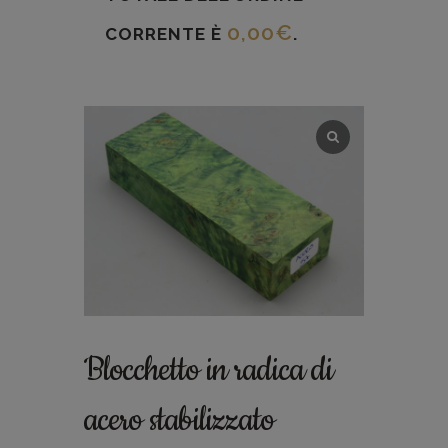
0,00
€
CORRENTE È
.
Blocchetto in radica di
acero stabilizzato