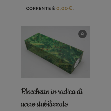
0,00
€
CORRENTE È
.
Blocchetto in radica di
acero stabilizzato