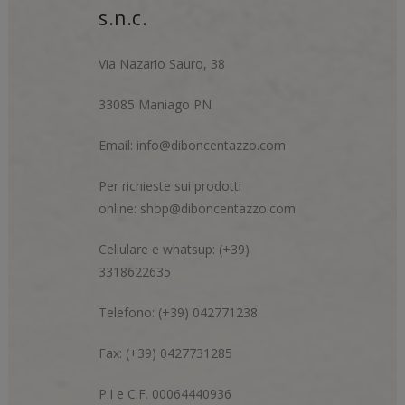
s.n.c.
Via Nazario Sauro, 38
33085 Maniago PN
Email:
info@diboncentazzo.com
Per richieste sui prodotti
online:
shop@diboncentazzo.com
Cellulare e whatsup: (+39)
3318622635
Telefono: (+39) 042771238
Fax: (+39) 0427731285
P.I e C.F. 00064440936