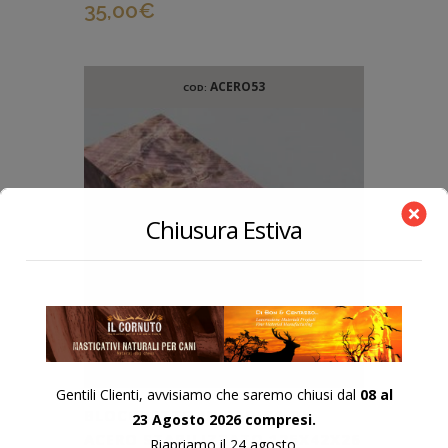
35,00
€
ACERO53
COD:
Chiusura Estiva
Gentili Clienti, avvisiamo che saremo chiusi dal
08 al
BLOCCHETTO IN RADICA DI
23 Agosto 2026 compresi.
ACERO STABILIZZATO 125X42X26
Riapriamo il 24 agosto.