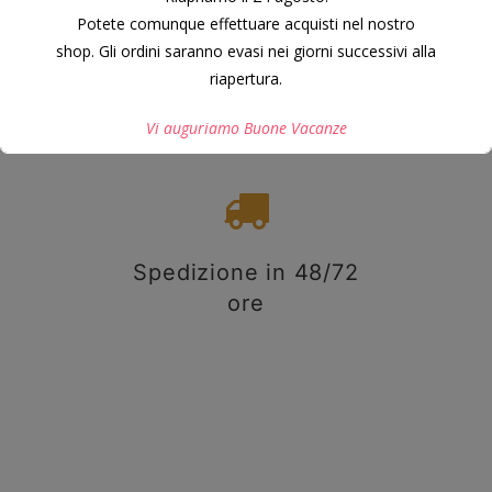
MM.
Potete comunque effettuare acquisti nel nostro
35,00
€
shop. Gli ordini saranno evasi nei giorni successivi alla
riapertura.
Vi auguriamo Buone Vacanze
Questo si chiuderà in
7
secondi
Spedizione in 48/72
ore