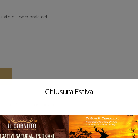
lato o il cavo orale del
O
Chiusura Estiva
per cani (Natural dog chews)