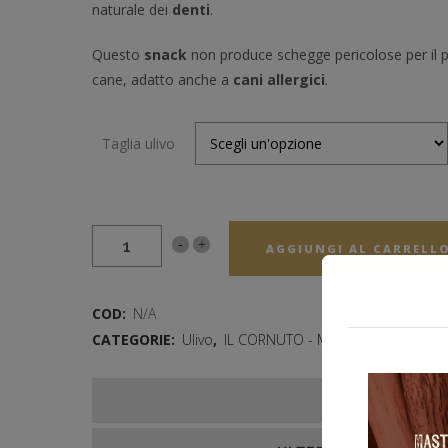
naturale dei
denti
.
Questo
snack
non produce schegge pericolose per il pa
cane, adatto anche a
cani allergici
.
Taglia ulivo
AGGIUNGI AL CARRELL
COD:
N/A
CATEGORIE:
Ulivo
,
IL CORNUTO - Masticativi naturali 
DESCRIZIONE