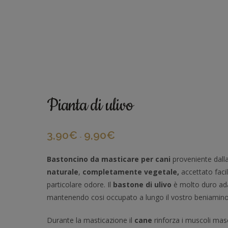
Pianta di ulivo
3,90
€
9,90
€
-
Bastoncino da masticare per cani
proveniente dall
naturale
,
completamente vegetale,
accettato fac
particolare odore. Il
bastone di ulivo
è molto duro ada
mantenendo cosi occupato a lungo il vostro beniamino
Durante la masticazione il
cane
rinforza i muscoli mas