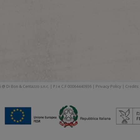
Privacy Policy
 @ Di Bon & Centazzo s.n.c. | P.I e C.F 00064440936 |
| Credits: