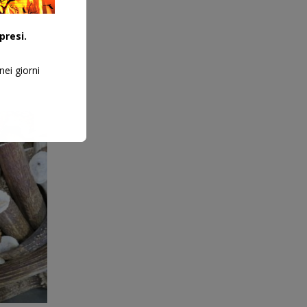
presi.
nei giorni