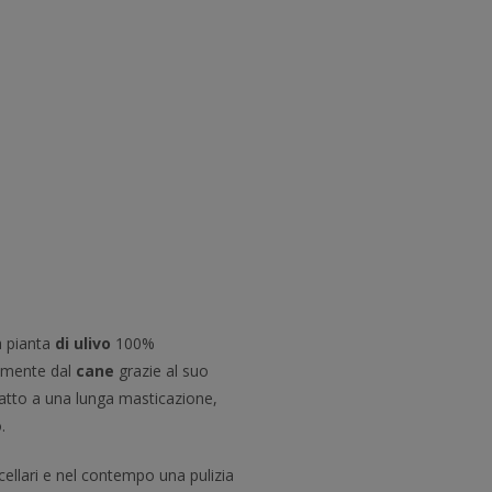
a pianta
di ulivo
100%
ilmente dal
cane
grazie al suo
tto a una lunga masticazione,
.
cellari e nel contempo una pulizia