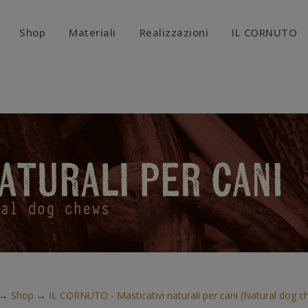
modal-check
Shop
Materiali
Realizzazioni
IL CORNUTO
→
Shop
→
IL CORNUTO - Masticativi naturali per cani (Natural dog c