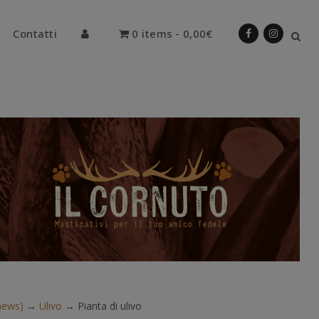
Contatti
0 items
0,00€
hews)
→
Ulivo
→
Pianta di ulivo