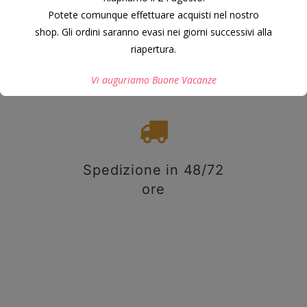
140X50X40 MM.
Potete comunque effettuare acquisti nel nostro
45,00
€
shop. Gli ordini saranno evasi nei giorni successivi alla
riapertura.
Vi auguriamo Buone Vacanze
Questo si chiuderà in
7
secondi
Spedizione in 48/72
ore