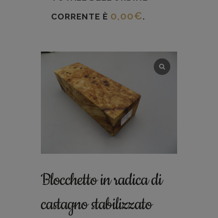
0,00
€
CORRENTE È
.
Blocchetto in radica di
castagno stabilizzato