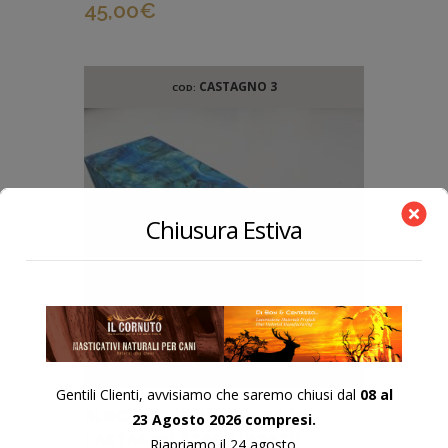
45,00
€
CASTAGNO 3
COD:
Chiusura Estiva
Gentili Clienti, avvisiamo che saremo chiusi dal
08 al
BLOCCHETTO IN RADICA DI
23 Agosto 2026 compresi.
CASTAGNO STABILIZZATO
Riapriamo il 24 agosto.