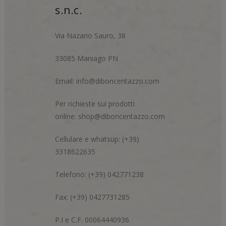
s.n.c.
Via Nazario Sauro, 38
33085 Maniago PN
Email:
info@diboncentazzo.com
Per richieste sui prodotti
online:
shop@diboncentazzo.com
Cellulare e whatsup: (+39)
3318622635
Telefono: (+39) 042771238
Fax: (+39) 0427731285
P.I e C.F. 00064440936