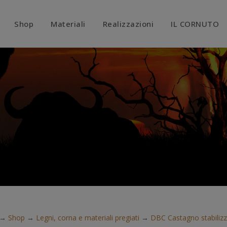
modal-check
Shop
Materiali
Realizzazioni
IL CORNUTO
→
Shop
→
Legni, corna e materiali pregiati
→
DBC Castagno stabiliz