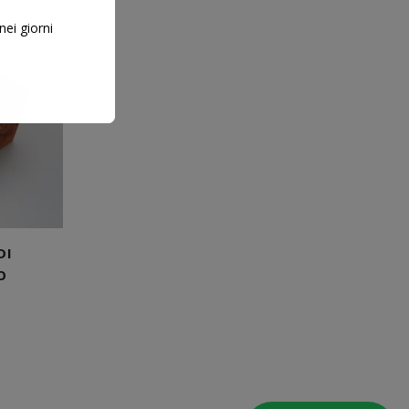
nei giorni
DI
O