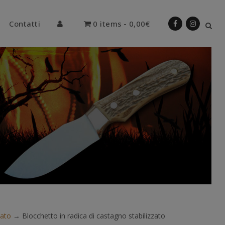
Contatti
0 items
0,00€
zato
→
Blocchetto in radica di castagno stabilizzato