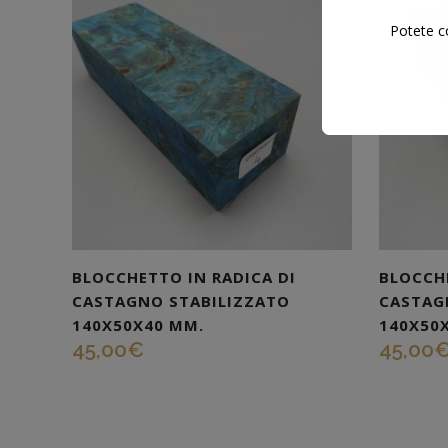
Potete co
BLOCCHETTO IN RADICA DI
BLOCCHE
CASTAGNO STABILIZZATO
CASTAG
140X50X40 MM.
140X50
45,00
€
45,00