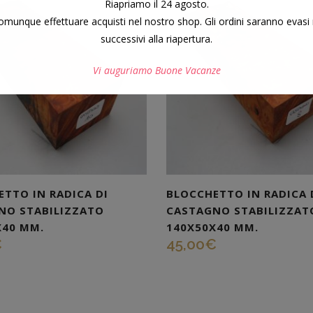
Riapriamo il 24 agosto.
munque effettuare acquisti nel nostro shop. Gli ordini saranno evasi 
successivi alla riapertura.
Vi auguriamo Buone Vacanze
Questo si chiuderà in
7
secondi
TTO IN RADICA DI
BLOCCHETTO IN RADICA 
NO STABILIZZATO
CASTAGNO STABILIZZAT
X40 MM.
140X50X40 MM.
€
45,00
€