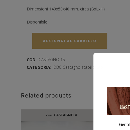
Dimensioni 140x50x40 mm. circa (BxLxH)
Disponibile
AGGIUNGI AL CARRELLO
COD:
CASTAGNO 15
CATEGORIA:
DBC Castagno stabilizzato
Related products
CASTAGNO 4
COD:
Gentil